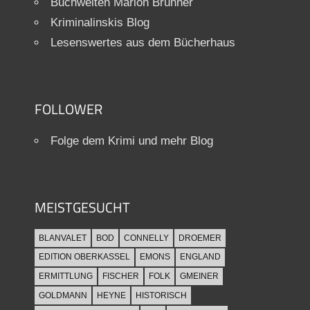
Buchwelten Marion Brunner
Kriminalinskis Blog
Lesenswertes aus dem Bücherhaus
FOLLOWER
Folge dem Krimi und mehr Blog
MEISTGESUCHT
BLANVALET
BOD
CONNELLY
DROEMER
EDITION OBERKASSEL
EMONS
ENGLAND
ERMITTLUNG
FISCHER
FOLK
GMEINER
GOLDMANN
HEYNE
HISTORISCH