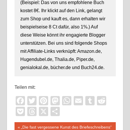
(Beispiel: Das von uns empfohlene Buch
kostet 8€. Ihr klickt auf den Link, gelangt
zum Shop und kauft es, dann erhalten wir
beispielseise 8 Ct dafür, also 1%.) Auf
diese Weise könnt ihr engagierte Blogger
unterstützen. Bei uns sind folgende Shops
mit Affiliate-Links verknüpft: Amazon.de,
Hugendubel.de, Thalia.de, Piper.de,
genialokal.de, bücher.de und Buch24.de.
Teilen mit:
Facebook
Twitter
Pinterest
Mastodon
WhatsApp
Email
Tumblr
Reddi
Pocket
Threads
X
Teilen
Beitragsnavigation
Vorheriger
„Die fast vergessene Kunst des Briefeschreibens“