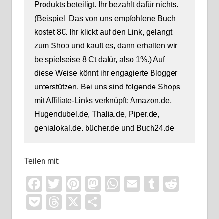
Produkts beteiligt. Ihr bezahlt dafür nichts.
(Beispiel: Das von uns empfohlene Buch
kostet 8€. Ihr klickt auf den Link, gelangt
zum Shop und kauft es, dann erhalten wir
beispielseise 8 Ct dafür, also 1%.) Auf
diese Weise könnt ihr engagierte Blogger
unterstützen. Bei uns sind folgende Shops
mit Affiliate-Links verknüpft: Amazon.de,
Hugendubel.de, Thalia.de, Piper.de,
genialokal.de, bücher.de und Buch24.de.
Teilen mit:
Facebook
Twitter
Pinterest
Mastodon
WhatsApp
Email
Tumblr
Reddi
Pocket
Threads
X
Teilen