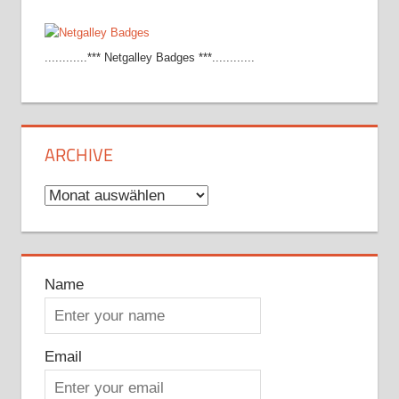
............*** Netgalley Badges ***............
ARCHIVE
Archive
Name
Email