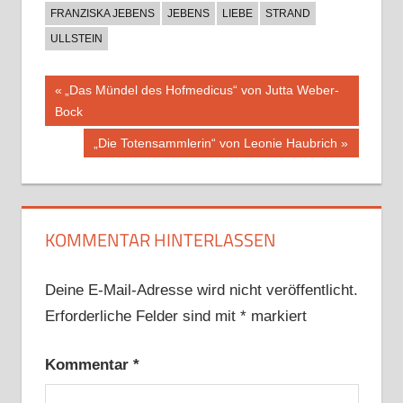
FRANZISKA JEBENS
JEBENS
LIEBE
STRAND
ULLSTEIN
Beitragsnavigation
Vorheriger
„Das Mündel des Hofmedicus“ von Jutta Weber-
Beitrag:
Bock
Nächster
„Die Totensammlerin“ von Leonie Haubrich
Beitrag:
KOMMENTAR HINTERLASSEN
Deine E-Mail-Adresse wird nicht veröffentlicht.
Erforderliche Felder sind mit
*
markiert
Kommentar
*