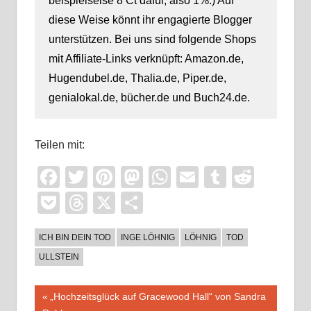
beispielseise 8 Ct dafür, also 1%.) Auf
diese Weise könnt ihr engagierte Blogger
unterstützen. Bei uns sind folgende Shops
mit Affiliate-Links verknüpft: Amazon.de,
Hugendubel.de, Thalia.de, Piper.de,
genialokal.de, bücher.de und Buch24.de.
Teilen mit:
Facebook
Twitter
Pinterest
Mastodon
WhatsApp
Email
Tumblr
Reddi
Pocket
Threads
X
Teilen
ICH BIN DEIN TOD
INGE LÖHNIG
LÖHNIG
TOD
ULLSTEIN
Beitragsnavigation
Vorheriger
„Hochzeitsglück auf Gracewood Hall“ von Sandra