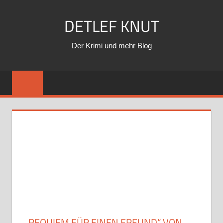
Zum
DETLEF KNUT
Inhalt
springen
Der Krimi und mehr Blog
„REQUIEM FÜR EINEN FREUND“ VON