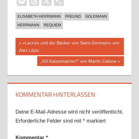
Pocket
Threads
X
Teilen
ELISABETH HERRMANN
FREUND
GOLDMANN
HERRMANN
REQUIEM
Beitragsnavigation
Vorheriger
»Lacroix und der Bäcker von Saint-Germain« von
Beitrag:
Alex Lépic
Nächster
„Kill Katzelmacher!“ von Martin Calsow
Beitrag:
KOMMENTAR HINTERLASSEN
Deine E-Mail-Adresse wird nicht veröffentlicht.
Erforderliche Felder sind mit
*
markiert
Kommentar
*