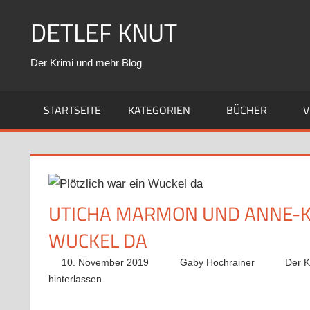
Zum
DETLEF KNUT
Inhalt
springen
Der Krimi und mehr Blog
STARTSEITE
KATEGORIEN
BÜCHER
V
UTICHA MARMON UND ANNE-KA
WUCKEL DA
10. November 2019
Gaby Hochrainer
Der K
hinterlassen