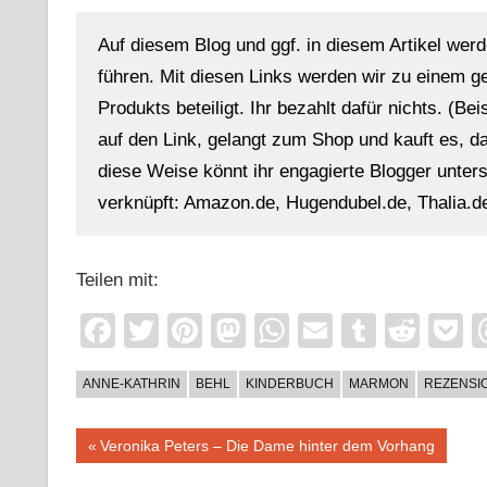
Auf diesem Blog und ggf. in diesem Artikel werd
führen. Mit diesen Links werden wir zu einem g
Produkts beteiligt. Ihr bezahlt dafür nichts. (Be
auf den Link, gelangt zum Shop und kauft es, dan
diese Weise könnt ihr engagierte Blogger unterst
verknüpft: Amazon.de, Hugendubel.de, Thalia.de
Teilen mit:
Facebook
Twitter
Pinterest
Mastodon
WhatsApp
Email
Tumblr
Redd
P
ANNE-KATHRIN
BEHL
KINDERBUCH
MARMON
REZENSI
Beitragsnavigation
Vorheriger
Veronika Peters – Die Dame hinter dem Vorhang
Beitrag: