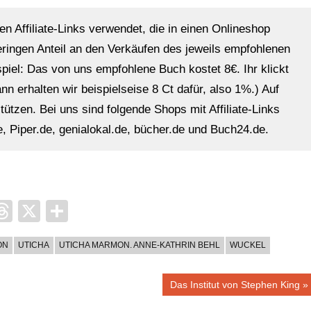
en Affiliate-Links verwendet, die in einen Onlineshop
eringen Anteil an den Verkäufen des jeweils empfohlenen
ispiel: Das von uns empfohlene Buch kostet 8€. Ihr klickt
n erhalten wir beispielseise 8 Ct dafür, also 1%.) Auf
ützen. Bei uns sind folgende Shops mit Affiliate-Links
, Piper.de, genialokal.de, bücher.de und Buch24.de.
it
ocket
Threads
X
Teilen
ON
UTICHA
UTICHA MARMON. ANNE-KATHRIN BEHL
WUCKEL
Nächster
Das Institut von Stephen King
Beitrag: