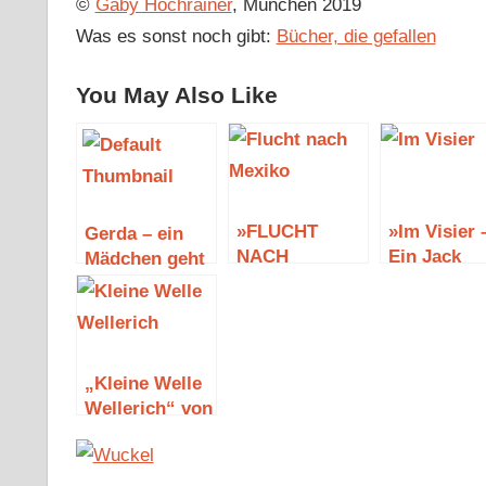
©
Gaby Hochrainer
, München 2019
Was es sonst noch gibt:
Bücher, die gefallen
You May Also Like
»FLUCHT
»Im Visier 
Gerda – ein
NACH
Ein Jack
Mädchen geht
MEXIKO« VON
Reacher
seinen Weg
JAMES LEE
Roman« vo
(Leseprobe)
BURKE
Lee Child
„Kleine Welle
Wellerich“ von
Rolf Barth