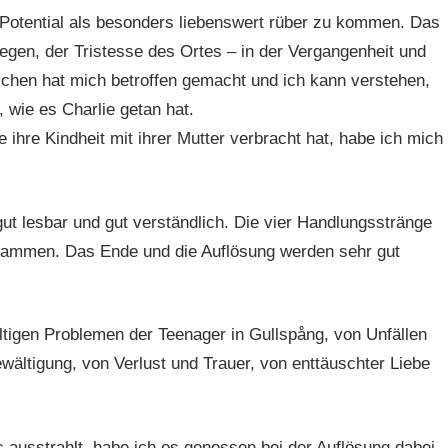
 Potential als besonders liebenswert rüber zu kommen. Das
egen, der Tristesse des Ortes – in der Vergangenheit und
ichen hat mich betroffen gemacht und ich kann verstehen,
 wie es Charlie getan hat.
e ihre Kindheit mit ihrer Mutter verbracht hat, habe ich mich
 gut lesbar und gut verständlich. Die vier Handlungsstränge
sammen. Das Ende und die Auflösung werden sehr gut
ältigen Problemen der Teenager in Gullspång, von Unfällen
ältigung, von Verlust und Trauer, von enttäuschter Liebe
 ausstrahlt, habe ich es genossen bei der Auflösung dabei