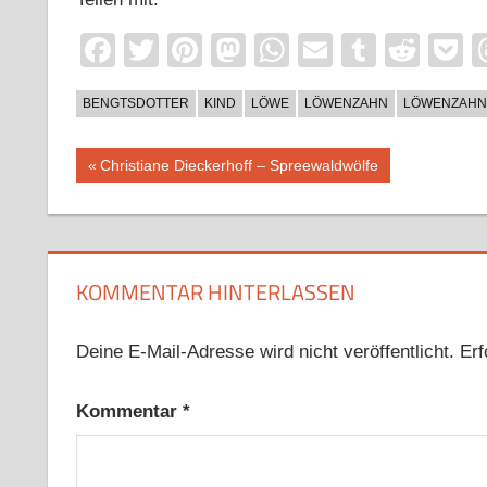
Facebook
Twitter
Pinterest
Mastodon
WhatsApp
Email
Tumblr
Redd
P
BENGTSDOTTER
KIND
LÖWE
LÖWENZAHN
LÖWENZAHN
Beitragsnavigation
Vorheriger
Christiane Dieckerhoff – Spreewaldwölfe
Beitrag:
KOMMENTAR HINTERLASSEN
Deine E-Mail-Adresse wird nicht veröffentlicht.
Erf
Kommentar
*