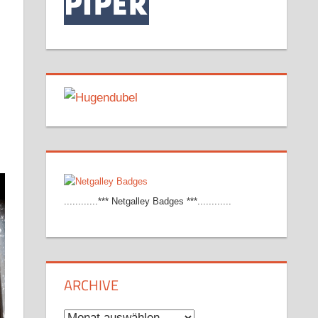
............*** Netgalley Badges ***............
ARCHIVE
Archive