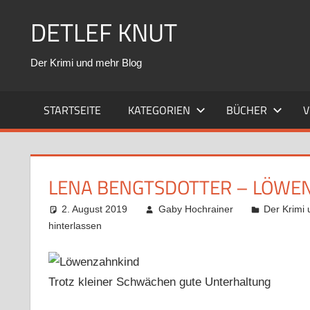
Zum
DETLEF KNUT
Inhalt
springen
Der Krimi und mehr Blog
STARTSEITE
KATEGORIEN
BÜCHER
V
LENA BENGTSDOTTER – LÖWE
2. August 2019
Gaby Hochrainer
Der Krimi
hinterlassen
Trotz kleiner Schwächen gute Unterhaltung