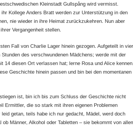
westschwedischen Kleinstadt Gullspång wird vermisst.
ihr Kollege Anders Bratt werden zur Unterstützung in den
men, nie wieder in ihre Heimat zurückzukehren. Nun aber
ihrer Vergangenheit stellen.
sten Fall von Charlie Lager hinein gezogen. Aufgeteilt in vie
ten Stunden des verschwundenen Mädchens; werde mit der
t 14 diesen Ort verlassen hat; lerne Rosa und Alice kennen
n diese Geschichte hinein passen und bin bei den momentanen
gestiegen ist, bin ich bis zum Schluss der Geschichte nicht
il Ermittler, die so stark mit ihren eigenen Problemen
ir leid getan, teils habe ich nur gedacht, Mädel, werd doch
l ob Männer, Alkohol oder Tabletten – sie bekommt von alle