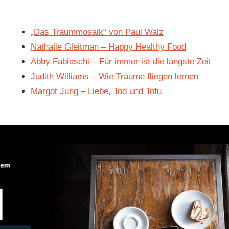
„Das Traummosaik“ von Paul Walz
Nathalie Gleitman – Happy Healthy Food
Abby Fabiaschi – Für immer ist die längste Zeit
Judith Williams – Wie Träume fliegen lernen
Margot Jung – Liebe, Tod und Tofu