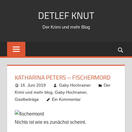
Zum
DETLEF KNUT
Inhalt
springen
Der Krimi und mehr Blog
KATHARINA PETERS – FISCHERMORD
16. Juni 2019
Gaby Hochrainer
Der
Krimi und mehr blog
,
Gaby Hochrainer
,
Gastbeiträge
Ein Kommentar
Nichts ist wie es zunächst scheint.