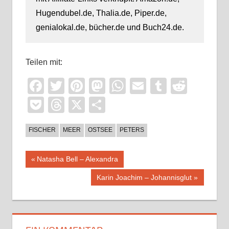
Hugendubel.de, Thalia.de, Piper.de,
genialokal.de, bücher.de und Buch24.de.
Teilen mit:
Facebook
Twitter
Pinterest
Mastodon
WhatsApp
Email
Tumblr
Reddi
Pocket
Threads
X
Teilen
FISCHER
MEER
OSTSEE
PETERS
Beitragsnavigation
Vorheriger
Natasha Bell – Alexandra
Beitrag:
Nächster
Karin Joachim – Johannisglut
Beitrag: