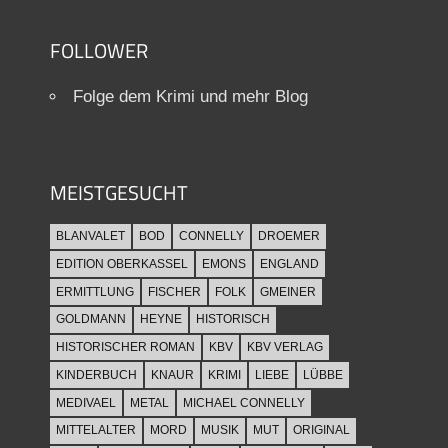
FOLLOWER
Folge dem Krimi und mehr Blog
MEISTGESUCHT
BLANVALET
BOD
CONNELLY
DROEMER
EDITION OBERKASSEL
EMONS
ENGLAND
ERMITTLUNG
FISCHER
FOLK
GMEINER
GOLDMANN
HEYNE
HISTORISCH
HISTORISCHER ROMAN
KBV
KBV VERLAG
KINDERBUCH
KNAUR
KRIMI
LIEBE
LÜBBE
MEDIVAEL
METAL
MICHAEL CONNELLY
MITTELALTER
MORD
MUSIK
MUT
ORIGINAL