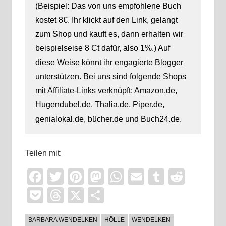
(Beispiel: Das von uns empfohlene Buch
kostet 8€. Ihr klickt auf den Link, gelangt
zum Shop und kauft es, dann erhalten wir
beispielseise 8 Ct dafür, also 1%.) Auf
diese Weise könnt ihr engagierte Blogger
unterstützen. Bei uns sind folgende Shops
mit Affiliate-Links verknüpft: Amazon.de,
Hugendubel.de, Thalia.de, Piper.de,
genialokal.de, bücher.de und Buch24.de.
Teilen mit:
Facebook
Twitter
Pinterest
Mastodon
WhatsApp
Email
Tumblr
Reddi
Pocket
Threads
X
Teilen
BARBARA WENDELKEN
HÖLLE
WENDELKEN