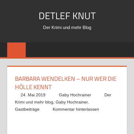
Zum
DETLEF KNUT
Inhalt
springen
Der Krimi und mehr Blog
BARBARA WENDELKEN – NUR WER DIE
HÖLLE KENNT
24. Mai 2019
Gaby Hochrainer
Der
Krimi und mehr blog
,
Gaby Hochrainer
,
Gastbeiträge
Kommentar hinterlassen