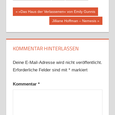
Beitragsnavigation
Vorheriger
»Das Haus der Verlassenen« von Emily Gunnis
Beitrag:
Nächster
Jilliane Hoffman – Nemesis
Beitrag:
KOMMENTAR HINTERLASSEN
Deine E-Mail-Adresse wird nicht veröffentlicht.
Erforderliche Felder sind mit
*
markiert
Kommentar
*