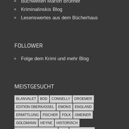
Buchwelten Marion Brunner
Kriminalinskis Blog
Lesenswertes aus dem Bücherhaus
FOLLOWER
Folge dem Krimi und mehr Blog
MEISTGESUCHT
BLANVALET
BOD
CONNELLY
DROEMER
EDITION OBERKASSEL
EMONS
ENGLAND
ERMITTLUNG
FISCHER
FOLK
GMEINER
GOLDMANN
HEYNE
HISTORISCH