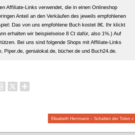
en Affiliate-Links verwendet, die in einen Onlineshop
eringen Anteil an den Verkäufen des jeweils empfohlenen
ispiel: Das von uns empfohlene Buch kostet 8€. Ihr klickt
n erhalten wir beispielseise 8 Ct dafür, also 1%.) Auf
ützen. Bei uns sind folgende Shops mit Affiliate-Links
, Piper.de, genialokal.de, bücher.de und Buch24.de.
it
ocket
Threads
X
Teilen
Nächster
Elisabeth Herrmann – Schatten der Toten
Beitrag: