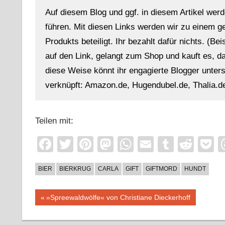
Auf diesem Blog und ggf. in diesem Artikel werd
führen. Mit diesen Links werden wir zu einem g
Produkts beteiligt. Ihr bezahlt dafür nichts. (Be
auf den Link, gelangt zum Shop und kauft es, dan
diese Weise könnt ihr engagierte Blogger unterst
verknüpft: Amazon.de, Hugendubel.de, Thalia.de
Teilen mit:
Facebook
Twitter
Pinterest
Mastodon
WhatsApp
Email
Tumblr
Redd
P
BIER
BIERKRUG
CARLA
GIFT
GIFTMORD
HUNDT
Beitragsnavigation
Vorheriger
»Spreewaldwölfe« von Christiane Dieckerhoff
Beitrag: