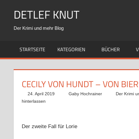
Zum
DETLEF KNUT
Inhalt
springen
Der Krimi und mehr Blog
STARTSEITE
KATEGORIEN
BÜCHER
V
CECILY VON HUNDT – VON BI
24. April 2019
Gaby Hochrainer
Der Krimi u
hinterlassen
Der zweite Fall für Lorie