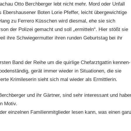
Dachau Otto Berchberger lebt nicht mehr. Mord oder Unfall
 Ebershausener Boten Lorie Pfeffer, leicht übergewichtige
ang zu Ferrero Küsschen wird diesmal, ehe sie sich
n der Polizei gemacht und soll „ermitteln“. Hier stößt sie
il ihre Schwiegermutter ihren runden Geburtstag bei ihr
 ersten Band der Reihe um die quirlige Chefarztgattin kennen-
 bodenständig, gerät immer wieder in Situationen, die sie
erte Krimileserin sieht sich mal wieder als Ermittlerin.
Berchberger und ihr Gärtner, sind sehr interessant und habe
n Motiv.
 der einzelnen Familienmitglieder lesen kann, was einen gan