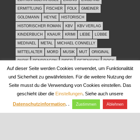
ERMITTLUNG
FISCHER
FOLK
GMEINER
GOLDMANN
HEYNE
HISTORISCH
HISTORISCHER ROMAN
KBV
KBV VERLAG
KINDERBUCH
KNAUR
KRIMI
LIEBE
LÜBBE
MEDIVAEL
METAL
MICHAEL CONNELLY
MITTELALTER
MORD
MUSIK
MUT
ORIGINAL
PARIS
PENDRAGON
PIPER
REZENSION
ROCK
Auf dieser Seite werden Cookies verwendet, um Funktionalität
ROCKMUSIK
ROMAN
ROWOHLT
SACHBUCH
und Sicherheit zu gewährleisten. Für die weitere Nutzung der
SPANNUNG
SYLT
THRILLER
TOD
ULLSTEIN
Seite musst du die Verwendung von Cookies einstellen. Das
WEIHNACHT
geschieht über die
Einstellungen
. Siehe auch unsere
Datenschutzinformation
. .
Zustimmen
Ablehnen
WordPress-Theme: Tortuga von ThemeZee.