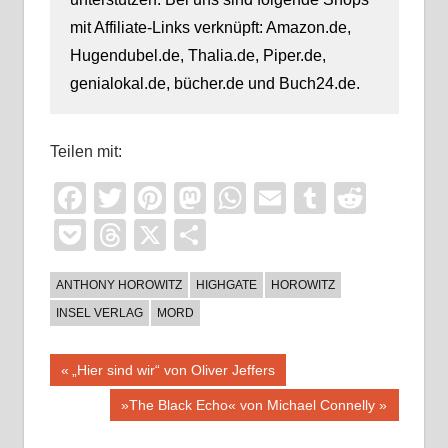
mit Affiliate-Links verknüpft: Amazon.de,
Hugendubel.de, Thalia.de, Piper.de,
genialokal.de, bücher.de und Buch24.de.
Teilen mit:
Facebook
Twitter
Pinterest
Mastodon
WhatsApp
Email
Tumblr
Reddi
Pocket
Threads
X
Teilen
ANTHONY HOROWITZ
HIGHGATE
HOROWITZ
INSEL VERLAG
MORD
Beitragsnavigation
Vorheriger
„Hier sind wir“ von Oliver Jeffers
Beitrag:
Nächster
»The Black Echo« von Michael Connelly
Beitrag: