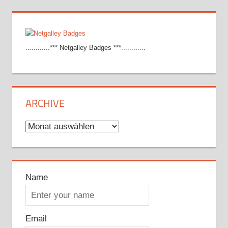
............*** Netgalley Badges ***............
ARCHIVE
Archive
Name
Email