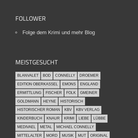
FOLLOWER
Folge dem Krimi und mehr Blog
MEISTGESUCHT
BLANVALET
BOD
CONNELLY
DROEMER
EDITION OBERKASSEL
EMONS
ENGLAND
ERMITTLUNG
FISCHER
FOLK
GMEINER
GOLDMANN
HEYNE
HISTORISCH
HISTORISCHER ROMAN
KBV
KBV VERLAG
KINDERBUCH
KNAUR
KRIMI
LIEBE
LÜBBE
MEDIVAEL
METAL
MICHAEL CONNELLY
MITTELALTER
MORD
MUSIK
MUT
ORIGINAL