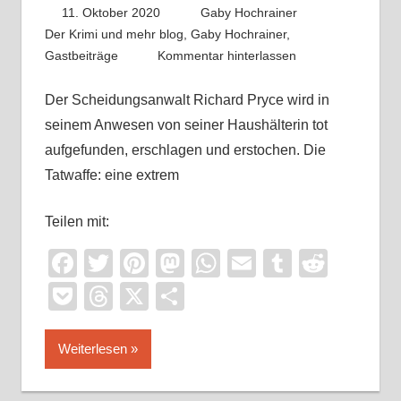
11. Oktober 2020
Gaby Hochrainer
Der Krimi und mehr blog
,
Gaby Hochrainer
,
Gastbeiträge
Kommentar hinterlassen
Der Scheidungsanwalt Richard Pryce wird in
seinem Anwesen von seiner Haushälterin tot
aufgefunden, erschlagen und erstochen. Die
Tatwaffe: eine extrem
Teilen mit:
Facebook
Twitter
Pinterest
Mastodon
WhatsApp
Email
Tumblr
Reddi
Pocket
Threads
X
Teilen
Weiterlesen