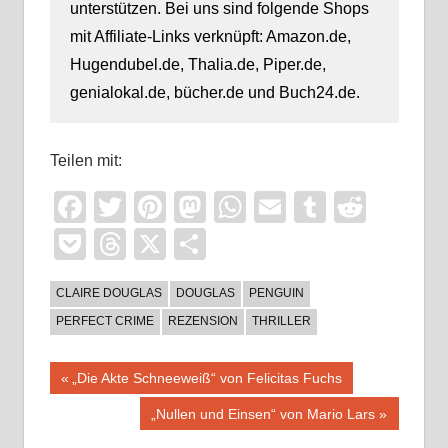
unterstützen. Bei uns sind folgende Shops
mit Affiliate-Links verknüpft: Amazon.de,
Hugendubel.de, Thalia.de, Piper.de,
genialokal.de, bücher.de und Buch24.de.
Teilen mit:
Facebook
Twitter
Pinterest
Mastodon
WhatsApp
Email
Tumblr
Reddi
Pocket
Threads
X
Teilen
CLAIRE DOUGLAS
DOUGLAS
PENGUIN
PERFECT CRIME
REZENSION
THRILLER
Beitragsnavigation
Vorheriger
„Die Akte Schneeweiß“ von Felicitas Fuchs
Beitrag:
Nächster
„Nullen und Einsen“ von Mario Lars
Beitrag: