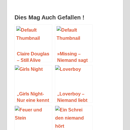
Dies Mag Auch Gefallen !
Claire Douglas
»Missing –
– Still Alive
Niemand sagt
die ganze
Wahrheit« von
Claire Douglas
„Girls Night-
„Loverboy –
Nur eine kennt
Niemand liebt
die Wahrheit“
dich so wie ich“
von Claire
von Antonia
Douglas
Wesseling