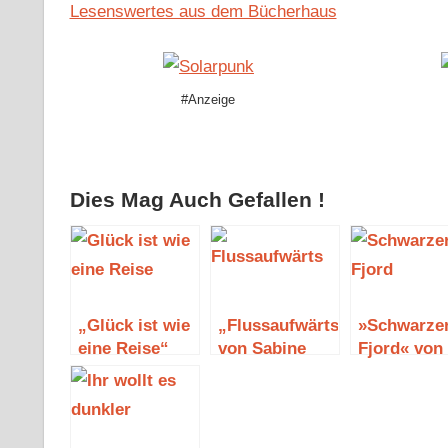
Lesenswertes aus dem Bücherhaus
#Anzeige
Dies Mag Auch Gefallen !
„Glück ist wie
„Flussaufwärts“
»Schwarze
eine Reise“
von Sabine
Fjord« von
von Sven
Buxbaum
Sven Koch
Schöler