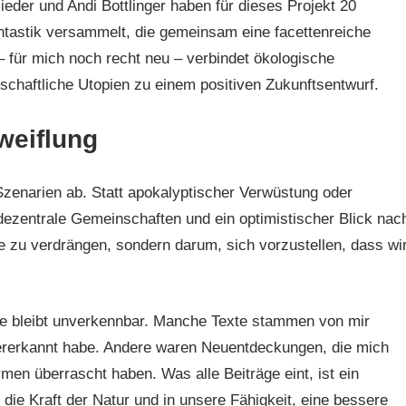
der und Andi Bottlinger haben für dieses Projekt 20
tastik versammelt, die gemeinsam eine facettenreiche
 für mich noch recht neu – verbindet ökologische
lschaftliche Utopien zu einem positiven Zukunftsentwurf.
weiflung
zenarien ab. Statt apokalyptischer Verwüstung oder
dezentrale Gemeinschaften und ein optimistischer Blick nac
e zu verdrängen, sondern darum, sich vorzustellen, dass wi
 bleibt unverkennbar. Manche Texte stammen von mir
edererkannt habe. Andere waren Neuentdeckungen, die mich
men überrascht haben. Was alle Beiträge eint, ist ein
die Kraft der Natur und in unsere Fähigkeit, eine bessere