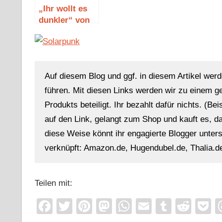
„Ihr wollt es
dunkler“ von
Stephen King
Auf diesem Blog und ggf. in diesem Artikel werd
führen. Mit diesen Links werden wir zu einem g
Produkts beteiligt. Ihr bezahlt dafür nichts. (Be
auf den Link, gelangt zum Shop und kauft es, dan
diese Weise könnt ihr engagierte Blogger unterst
verknüpft: Amazon.de, Hugendubel.de, Thalia.de
Teilen mit:
Facebook
Twitter
Pinterest
Mastodon
WhatsApp
Email
Tumblr
Redd
P