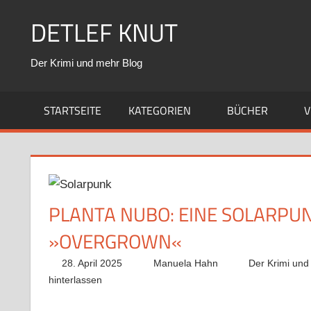
Zum
DETLEF KNUT
Inhalt
springen
Der Krimi und mehr Blog
STARTSEITE
KATEGORIEN
BÜCHER
V
PLANTA NUBO: EINE SOLARPUN
»OVERGROWN«
28. April 2025
Manuela Hahn
Der Krimi und
hinterlassen