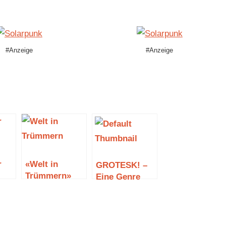
#Anzeige
#Anzeige
r
«Welt in
GROTESK! –
Trümmern»
Eine Genre
von Simona
Anthologie
Turini