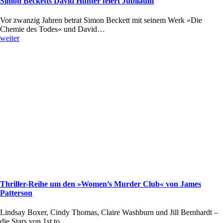
Simon Becketts David Hunter feiert Jubiläum
Vor zwanzig Jahren betrat Simon Beckett mit seinem Werk »Die
Chemie des Todes« und David…
weiter
Thriller-Reihe um den »Women’s Murder Club« von James
Patterson
Lindsay Boxer, Cindy Thomas, Claire Washburn und Jill Bernhardt –
die Stars von 1st to…