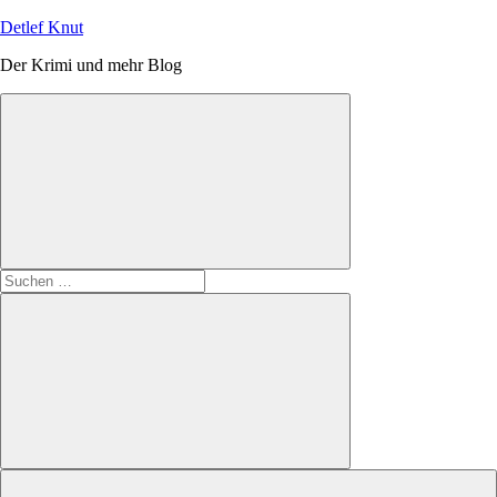
Zum
Detlef Knut
Inhalt
Der Krimi und mehr Blog
springen
Suchen
nach:
Suchen