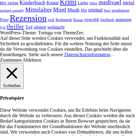
Krimi
medivael
Kinderbuch
metal
Knaur
Liebe
kbv verlag
lübbe
Mittelalter
Mord
Musik
original
pendragon
Mut
michael connelly
Paris
Rezension
rowohlt
spannung
Piper
rock
Rockmusik
Roman
Sachbuch
thriller
Tod
ullstein
weihnacht
Sylt
WordPress-Theme: Tortuga von ThemeZee.
Auf dieser Seite werden Cookies verwendet, um Funktionalität und
Sicherheit zu gewährleisten. Für die weitere Nutzung der Seite musst
du die Verwendung von Cookies einstellen. Das geschieht über die
Einstellungen
. Siehe auch unsere
Datenschutzinformation
. .
Zustimmen
Ablehnen
Schließen
Privatspäre
Diese Website verwendet Cookies, um Ihr Erlebnis beim Navigieren
durch die Website zu verbessern. Aus diesen Cookies werden die nach
Bedarf kategorisierten Cookies in Ihrem Browser gespeichert, da sie
für das Funktionieren der Grundfunktionen der Website unerlässlich
sind. Wir verwenden auch Cookies von Drittanbietern, die uns helfen