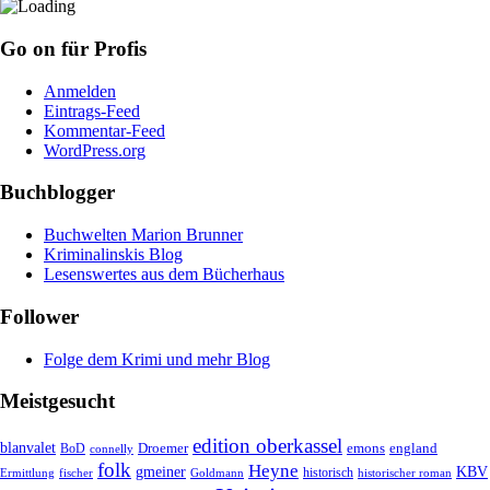
Go on für Profis
Anmelden
Eintrags-Feed
Kommentar-Feed
WordPress.org
Buchblogger
Buchwelten Marion Brunner
Kriminalinskis Blog
Lesenswertes aus dem Bücherhaus
Follower
Folge dem Krimi und mehr Blog
Meistgesucht
edition oberkassel
blanvalet
Droemer
emons
BoD
england
connelly
folk
Heyne
gmeiner
KBV
historisch
historischer roman
Ermittlung
fischer
Goldmann