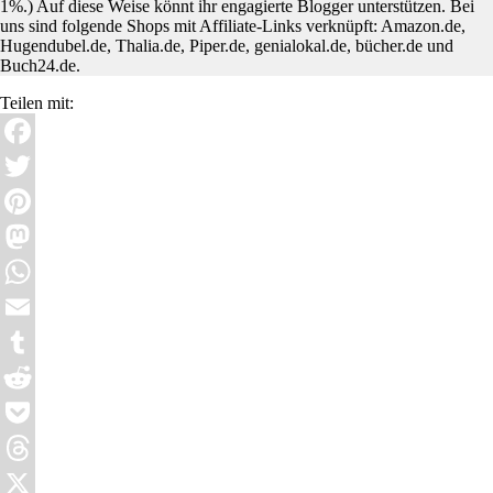
1%.) Auf diese Weise könnt ihr engagierte Blogger unterstützen. Bei
uns sind folgende Shops mit Affiliate-Links verknüpft: Amazon.de,
Hugendubel.de, Thalia.de, Piper.de, genialokal.de, bücher.de und
Buch24.de.
Teilen mit:
Facebook
Twitter
Pinterest
Mastodon
WhatsApp
Email
Tumblr
Reddit
Pocket
Threads