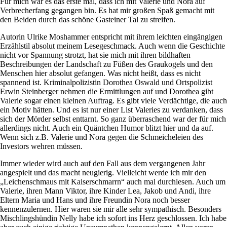
Für mich war es das erste mal, dass ich mit Valerie und Nora auf
Verbrecherfang gegangen bin. Es hat mir großen Spaß gemacht mit
den Beiden durch das schöne Gasteiner Tal zu streifen.
Autorin Ulrike Moshammer entspricht mit ihrem leichten eingängigen
Erzählstil absolut meinem Lesegeschmack. Auch wenn die Geschichte
nicht vor Spannung strotzt, hat sie mich mit ihren bildhaften
Beschreibungen der Landschaft zu Füßen des Graukogels und den
Menschen hier absolut gefangen. Was nicht heißt, dass es nicht
spannend ist. Kriminalpolizistin Dorothea Oswald und Ortspolizist
Erwin Steinberger nehmen die Ermittlungen auf und Dorothea gibt
Valerie sogar einen kleinen Auftrag. Es gibt viele Verdächtige, die auch
ein Motiv hätten. Und es ist nur einer List Valeries zu verdanken, dass
sich der Mörder selbst enttarnt. So ganz überraschend war der für mich
allerdings nicht. Auch ein Quäntchen Humor blitzt hier und da auf.
Wenn sich z.B. Valerie und Nora gegen die Schmeicheleien des
Investors wehren müssen.
Immer wieder wird auch auf den Fall aus dem vergangenen Jahr
angespielt und das macht neugierig. Vielleicht werde ich mir den
„Leichenschmaus mit Kaiserschmarrn“ auch mal durchlesen. Auch um
Valerie, ihren Mann Viktor, ihre Kinder Lea, Jakob und Andi, ihre
Eltern Maria und Hans und ihre Freundin Nora noch besser
kennenzulernen. Hier waren sie mir alle sehr sympathisch. Besonders
Mischlingshündin Nelly habe ich sofort ins Herz geschlossen. Ich habe