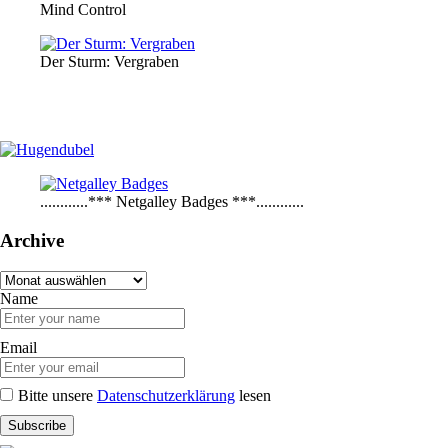
Mind Control
Der Sturm: Vergraben
............*** Netgalley Badges ***............
Archive
Archive
Name
Email
Bitte unsere
Datenschutzerklärung
lesen