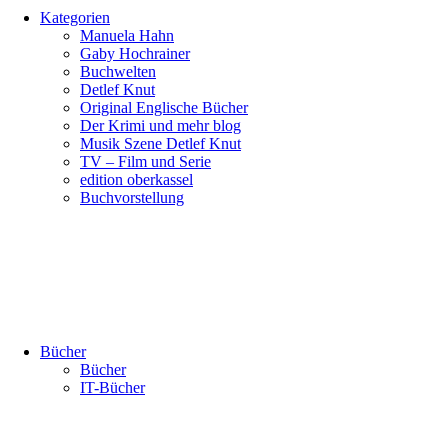
Kategorien
Manuela Hahn
Gaby Hochrainer
Buchwelten
Detlef Knut
Original Englische Bücher
Der Krimi und mehr blog
Musik Szene Detlef Knut
TV – Film und Serie
edition oberkassel
Buchvorstellung
Bücher
Bücher
IT-Bücher