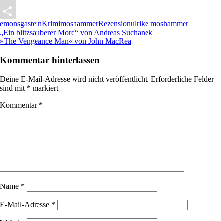
X
emons
gastein
Krimi
moshammer
Rezension
ulrike moshammer
Teilen
Beitragsnavigation
Vorheriger
„Ein blitzsauberer Mord“ von Andreas Suchanek
Beitrag:
Nächster
»The Vengeance Man« von John MacRea
Beitrag:
Kommentar hinterlassen
Deine E-Mail-Adresse wird nicht veröffentlicht.
Erforderliche Felder
sind mit
*
markiert
Kommentar
*
Name
*
E-Mail-Adresse
*