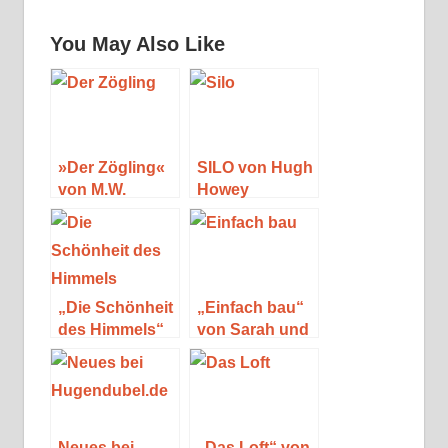
You May Also Like
»Der Zögling«
SILO von Hugh
von M.W.
Howey
Craven
„Die Schönheit
„Einfach bau“
des Himmels“
von Sarah und
von Sarah
Christian Bau
Biasini
Neues bei
„Das Loft“ von