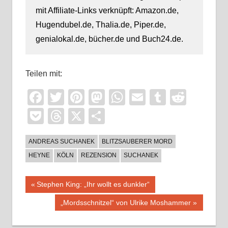
mit Affiliate-Links verknüpft: Amazon.de,
Hugendubel.de, Thalia.de, Piper.de,
genialokal.de, bücher.de und Buch24.de.
Teilen mit:
Facebook
Twitter
Pinterest
Mastodon
WhatsApp
Email
Tumblr
Reddi
Pocket
Threads
X
Teilen
ANDREAS SUCHANEK
BLITZSAUBERER MORD
HEYNE
KÖLN
REZENSION
SUCHANEK
Beitragsnavigation
Vorheriger
Stephen King: „Ihr wollt es dunkler“
Beitrag:
Nächster
„Mordsschnitzel“ von Ulrike Moshammer
Beitrag: