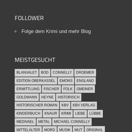
FOLLOWER
Folge dem Krimi und mehr Blog
MEISTGESUCHT
BLANVALET
BOD
CONNELLY
DROEMER
EDITION OBERKASSEL
EMONS
ENGLAND
ERMITTLUNG
FISCHER
FOLK
GMEINER
GOLDMANN
HEYNE
HISTORISCH
HISTORISCHER ROMAN
KBV
KBV VERLAG
KINDERBUCH
KNAUR
KRIMI
LIEBE
LÜBBE
MEDIVAEL
METAL
MICHAEL CONNELLY
MITTELALTER
MORD
MUSIK
MUT
ORIGINAL