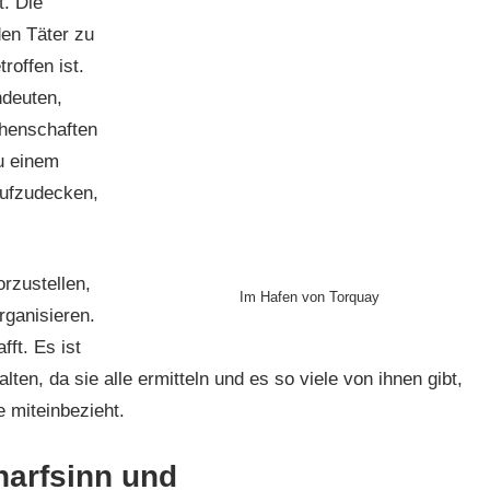
. Die
den Täter zu
roffen ist.
ndeuten,
henschaften
zu einem
aufzudecken,
rzustellen,
Im Hafen von Torquay
rganisieren.
ft. Es ist
en, da sie alle ermitteln und es so viele von ihnen gibt,
 miteinbezieht.
harfsinn und