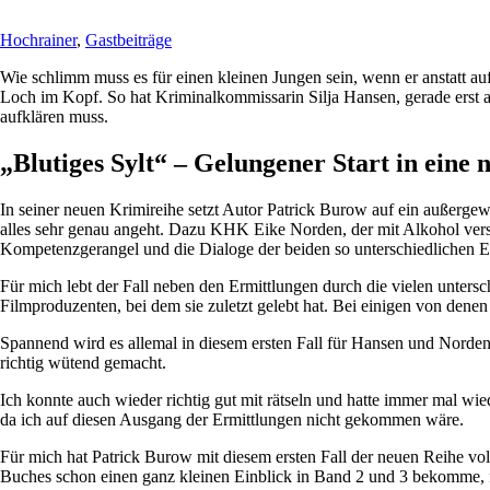
Hochrainer
,
Gastbeiträge
Wie schlimm muss es für einen kleinen Jungen sein, wenn er anstatt auf
Loch im Kopf. So hat Kriminalkommissarin Silja Hansen, gerade erst
aufklären muss.
„Blutiges Sylt“ – Gelungener Start in eine
In seiner neuen Krimireihe setzt Autor Patrick Burow auf ein außerge
alles sehr genau angeht. Dazu KHK Eike Norden, der mit Alkohol vers
Kompetenzgerangel und die Dialoge der beiden so unterschiedlichen Erm
Für mich lebt der Fall neben den Ermittlungen durch die vielen unters
Filmproduzenten, bei dem sie zuletzt gelebt hat. Bei einigen von denen
Spannend wird es allemal in diesem ersten Fall für Hansen und Norden.
richtig wütend gemacht.
Ich konnte auch wieder richtig gut mit rätseln und hatte immer mal wie
da ich auf diesen Ausgang der Ermittlungen nicht gekommen wäre.
Für mich hat Patrick Burow mit diesem ersten Fall der neuen Reihe vo
Buches schon einen ganz kleinen Einblick in Band 2 und 3 bekomme, fr