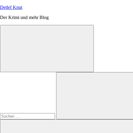
Zum
Detlef Knut
Inhalt
Der Krimi und mehr Blog
springen
Suchen
nach:
Suchen