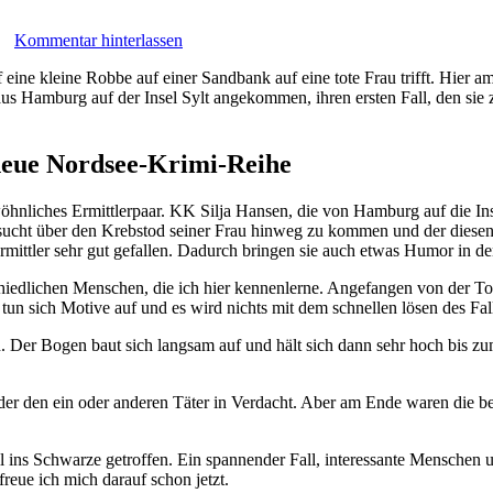
Kommentar hinterlassen
 eine kleine Robbe auf einer Sandbank auf eine tote Frau trifft. Hier 
 aus Hamburg auf der Insel Sylt angekommen, ihren ersten Fall, den 
 neue Nordsee-Krimi-Reihe
wöhnliches Ermittlerpaar. KK Silja Hansen, die von Hamburg auf die In
ucht über den Krebstod seiner Frau hinweg zu kommen und der diesen F
ittler sehr gut gefallen. Dadurch bringen sie auch etwas Humor in den
chiedlichen Menschen, die ich hier kennenlerne. Angefangen von der Tot
 tun sich Motive auf und es wird nichts mit dem schnellen lösen des Fal
 Der Bogen baut sich langsam auf und hält sich dann sehr hoch bis zum 
der den ein oder anderen Täter in Verdacht. Aber am Ende waren die beid
ll ins Schwarze getroffen. Ein spannender Fall, interessante Menschen
eue ich mich darauf schon jetzt.