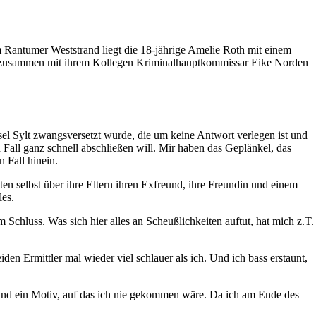
am Rantumer Weststrand liegt die 18-jährige Amelie Roth mit einem
sie zusammen mit ihrem Kollegen Kriminalhauptkommissar Eike Norden
sel Sylt zwangsversetzt wurde, die um keine Antwort verlegen ist und
all ganz schnell abschließen will. Mir haben das Geplänkel, das
 Fall hinein.
en selbst über ihre Eltern ihren Exfreund, ihre Freundin und einem
les.
Schluss. Was sich hier alles an Scheußlichkeiten auftut, hat mich z.T.
en Ermittler mal wieder viel schlauer als ich. Und ich bass erstaunt,
 und ein Motiv, auf das ich nie gekommen wäre. Da ich am Ende des