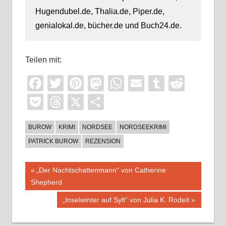
Hugendubel.de, Thalia.de, Piper.de,
genialokal.de, bücher.de und Buch24.de.
Teilen mit:
Facebook
Twitter
Pinterest
Mastodon
WhatsApp
Email
Tumblr
Reddi
Pocket
Threads
X
Teilen
BUROW
KRIMI
NORDSEE
NORDSEEKRIMI
PATRICK BUROW
REZENSION
Beitragsnavigation
Vorheriger
„Der Nachtschattenmann“ von Catherine
Beitrag:
Shepherd
Nächster
„Inselwinter auf Sylt“ von Julia K. Rodeit
Beitrag: