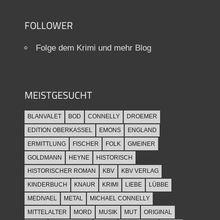
FOLLOWER
Folge dem Krimi und mehr Blog
MEISTGESUCHT
BLANVALET
BOD
CONNELLY
DROEMER
EDITION OBERKASSEL
EMONS
ENGLAND
ERMITTLUNG
FISCHER
FOLK
GMEINER
GOLDMANN
HEYNE
HISTORISCH
HISTORISCHER ROMAN
KBV
KBV VERLAG
KINDERBUCH
KNAUR
KRIMI
LIEBE
LÜBBE
MEDIVAEL
METAL
MICHAEL CONNELLY
MITTELALTER
MORD
MUSIK
MUT
ORIGINAL