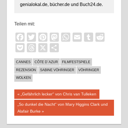
genialokal.de, bücher.de und Buch24.de.
Teilen mit:
Facebook
Twitter
Pinterest
Mastodon
WhatsApp
Email
Tumblr
Reddi
Pocket
Threads
X
Teilen
CANNES
CÔTE D´AZUR
FILMFESTSPIELE
REZENSION
SABINE VÖHRINGER
VÖHRINGER
WOLKEN
Beitragsnavigation
Vorheriger
„Gefährlich lecker“ von Chris van Tulleken
Beitrag:
Nächster
„So dunkel die Nacht“ von Mary Higgins Clark und
Beitrag:
Alafair Burke