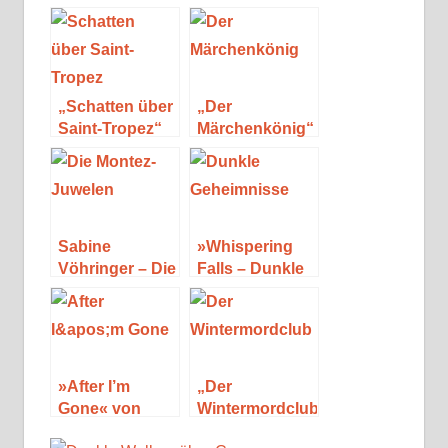
„Schatten über
„Der
Saint-Tropez“
Märchenkönig“
von Sabine
von Sabine
Vöhringer
Vöhringer
Sabine
»Whispering
Vöhringer – Die
Falls – Dunkle
Montez-
Geheimnisse«
Juwelen
von Lucia Bay
»After I’m
„Der
Gone« von
Wintermordclub“
Laura Lippman
von Jan