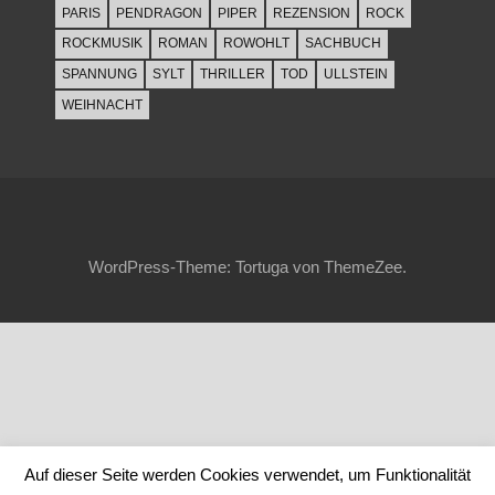
PARIS
PENDRAGON
PIPER
REZENSION
ROCK
ROCKMUSIK
ROMAN
ROWOHLT
SACHBUCH
SPANNUNG
SYLT
THRILLER
TOD
ULLSTEIN
WEIHNACHT
WordPress-Theme: Tortuga von ThemeZee.
Auf dieser Seite werden Cookies verwendet, um Funktionalität