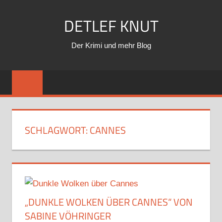
Zum
DETLEF KNUT
Inhalt
springen
Der Krimi und mehr Blog
SCHLAGWORT:
CANNES
„DUNKLE WOLKEN ÜBER CANNES“ VON
SABINE VÖHRINGER