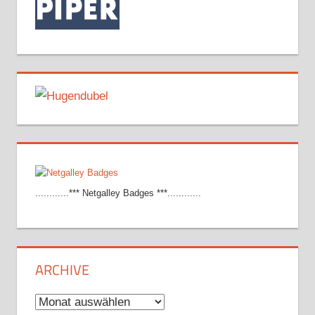
............*** Netgalley Badges ***............
ARCHIVE
Archive