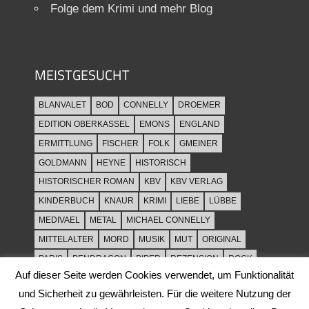
Folge dem Krimi und mehr Blog
MEISTGESUCHT
BLANVALET
BOD
CONNELLY
DROEMER
EDITION OBERKASSEL
EMONS
ENGLAND
ERMITTLUNG
FISCHER
FOLK
GMEINER
GOLDMANN
HEYNE
HISTORISCH
HISTORISCHER ROMAN
KBV
KBV VERLAG
KINDERBUCH
KNAUR
KRIMI
LIEBE
LÜBBE
MEDIVAEL
METAL
MICHAEL CONNELLY
MITTELALTER
MORD
MUSIK
MUT
ORIGINAL
PARIS
PENDRAGON
PIPER
REZENSION
ROCK
Auf dieser Seite werden Cookies verwendet, um Funktionalität
ROCKMUSIK
ROMAN
ROWOHLT
SACHBUCH
und Sicherheit zu gewährleisten. Für die weitere Nutzung der
SPANNUNG
SYLT
THRILLER
TOD
ULLSTEIN