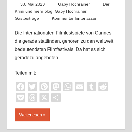
30. Mai 2023
Gaby Hochrainer
Der
Krimi und mehr blog
,
Gaby Hochrainer
,
Gastbeiträge
Kommentar hinterlassen
Die Internationalen Filmfestspiele von Cannes,
die gerade stattfinden, gehören zu den weltweit
bedeutendsten Filmfestivals. Da hat es sich
geradezu angeboten
Teilen mit:
Facebook
Twitter
Pinterest
Mastodon
WhatsApp
Email
Tumblr
Reddi
Pocket
Threads
X
Teilen
Weiterlesen