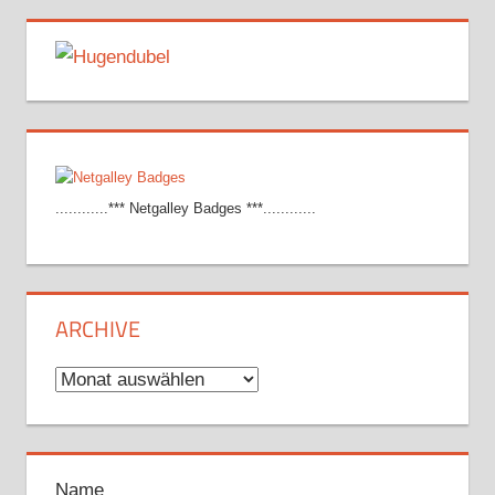
............*** Netgalley Badges ***............
ARCHIVE
Archive
Name