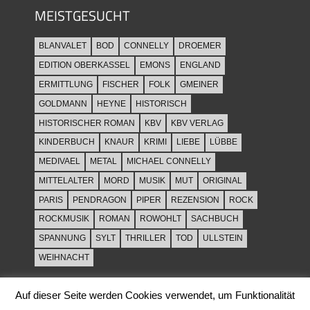
MEISTGESUCHT
BLANVALET
BOD
CONNELLY
DROEMER
EDITION OBERKASSEL
EMONS
ENGLAND
ERMITTLUNG
FISCHER
FOLK
GMEINER
GOLDMANN
HEYNE
HISTORISCH
HISTORISCHER ROMAN
KBV
KBV VERLAG
KINDERBUCH
KNAUR
KRIMI
LIEBE
LÜBBE
MEDIVAEL
METAL
MICHAEL CONNELLY
MITTELALTER
MORD
MUSIK
MUT
ORIGINAL
PARIS
PENDRAGON
PIPER
REZENSION
ROCK
ROCKMUSIK
ROMAN
ROWOHLT
SACHBUCH
SPANNUNG
SYLT
THRILLER
TOD
ULLSTEIN
WEIHNACHT
Auf dieser Seite werden Cookies verwendet, um Funktionalität