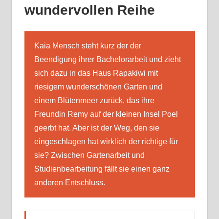
wundervollen Reihe
Kaia Mensch steht kurz der der
Beendigung ihrer Bachelorarbeit und zieht
sich dazu in das Haus Rapakiwi mit
riesigem wunderschönen Garten und
einem Blütenmeer zurück, das ihre
Freundin Remy auf der kleinen Insel Poel
geerbt hat. Aber ist der Weg, den sie
eingeschlagen hat wirklich der richtige für
sie? Zwischen Gartenarbeit und
Studienbearbeitung fällt sie einen ganz
anderen Entschluss.