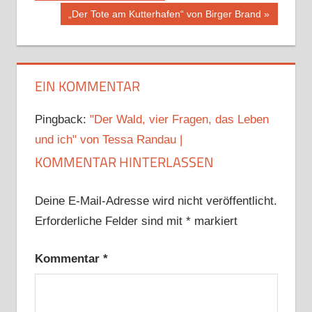
Beitrag:
Nächster
„Der Tote am Kutterhafen“ von Birger Brand
Beitrag:
EIN KOMMENTAR
Pingback:
"Der Wald, vier Fragen, das Leben
und ich" von Tessa Randau |
KOMMENTAR HINTERLASSEN
Deine E-Mail-Adresse wird nicht veröffentlicht.
Erforderliche Felder sind mit
*
markiert
Kommentar
*