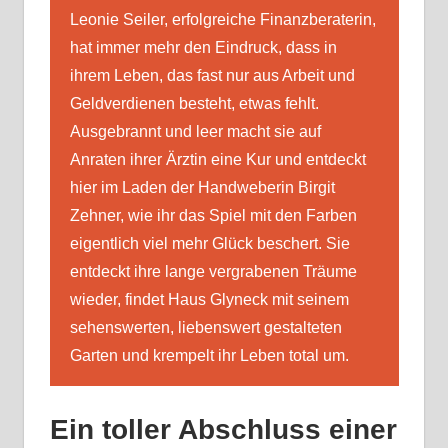
Leonie Seiler, erfolgreiche Finanzberaterin,
hat immer mehr den Eindruck, dass in
ihrem Leben, das fast nur aus Arbeit und
Geldverdienen besteht, etwas fehlt.
Ausgebrannt und leer macht sie auf
Anraten ihrer Ärztin eine Kur und entdeckt
hier im Laden der Handweberin Birgit
Zehner, wie ihr das Spiel mit den Farben
eigentlich viel mehr Glück beschert. Sie
entdeckt ihre lange vergrabenen Träume
wieder, findet Haus Glyneck mit seinem
sehenswerten, liebenswert gestalteten
Garten und krempelt ihr Leben total um.
Ein toller Abschluss einer