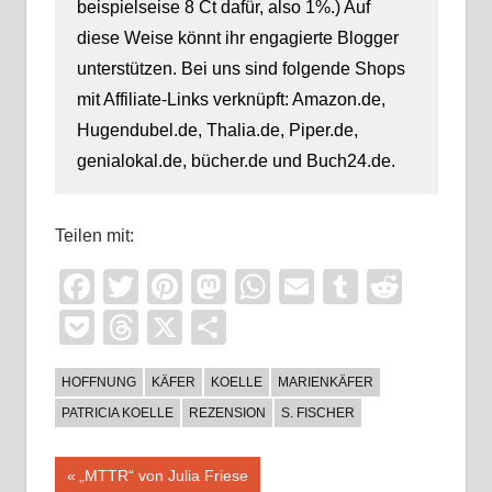
beispielseise 8 Ct dafür, also 1%.) Auf
diese Weise könnt ihr engagierte Blogger
unterstützen. Bei uns sind folgende Shops
mit Affiliate-Links verknüpft: Amazon.de,
Hugendubel.de, Thalia.de, Piper.de,
genialokal.de, bücher.de und Buch24.de.
Teilen mit:
Facebook
Twitter
Pinterest
Mastodon
WhatsApp
Email
Tumblr
Reddi
Pocket
Threads
X
Teilen
HOFFNUNG
KÄFER
KOELLE
MARIENKÄFER
PATRICIA KOELLE
REZENSION
S. FISCHER
Beitragsnavigation
Vorheriger
„MTTR“ von Julia Friese