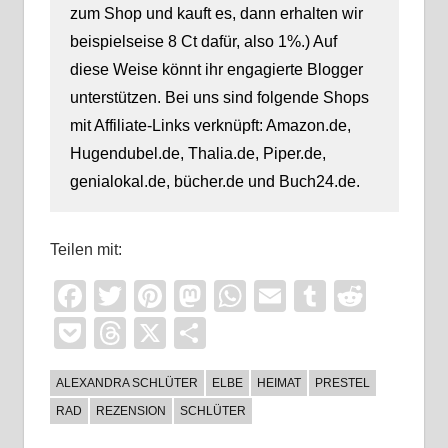
zum Shop und kauft es, dann erhalten wir
beispielseise 8 Ct dafür, also 1%.) Auf
diese Weise könnt ihr engagierte Blogger
unterstützen. Bei uns sind folgende Shops
mit Affiliate-Links verknüpft: Amazon.de,
Hugendubel.de, Thalia.de, Piper.de,
genialokal.de, bücher.de und Buch24.de.
Teilen mit:
Facebook
Twitter
Pinterest
Mastodon
WhatsApp
Email
Tumblr
Reddi
Pocket
Threads
X
Teilen
ALEXANDRA SCHLÜTER
ELBE
HEIMAT
PRESTEL
RAD
REZENSION
SCHLÜTER