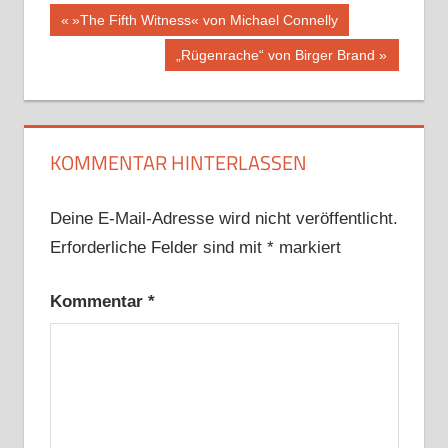
Beitragsnavigation
Vorheriger
»The Fifth Witness« von Michael Connelly
Beitrag:
Nächster
„Rügenrache“ von Birger Brand
Beitrag:
KOMMENTAR HINTERLASSEN
Deine E-Mail-Adresse wird nicht veröffentlicht.
Erforderliche Felder sind mit
*
markiert
Kommentar
*