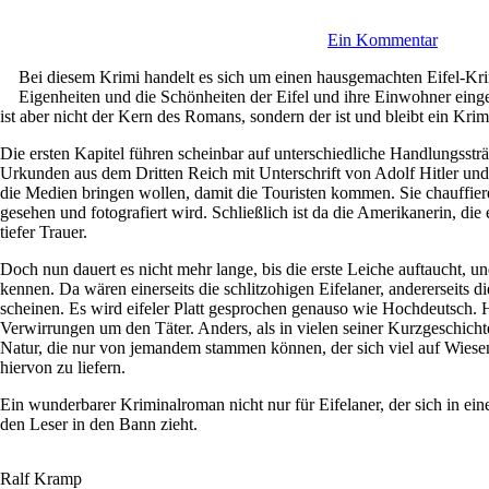
Ein Kommentar
Bei diesem Krimi handelt es sich um einen hausgemachten Eifel-Krimi.
Eigenheiten und die Schönheiten der Eifel und ihre Einwohner eing
ist aber nicht der Kern des Romans, sondern der ist und bleibt ein Kr
Die ersten Kapitel führen scheinbar auf unterschiedliche Handlungsst
Urkunden aus dem Dritten Reich mit Unterschrift von Adolf Hitler und 
die Medien bringen wollen, damit die Touristen kommen. Sie chauffie
gesehen und fotografiert wird. Schließlich ist da die Amerikanerin, di
tiefer Trauer.
Doch nun dauert es nicht mehr lange, bis die erste Leiche auftaucht, un
kennen. Da wären einerseits die schlitzohigen Eifelaner, andererseits d
scheinen. Es wird eifeler Platt gesprochen genauso wie Hochdeutsch.
Verwirrungen um den Täter. Anders, als in vielen seiner Kurzgeschich
Natur, die nur von jemandem stammen können, der sich viel auf Wiesen
hiervon zu liefern.
Ein wunderbarer Kriminalroman nicht nur für Eifelaner, der sich in ei
den Leser in den Bann zieht.
Ralf Kramp