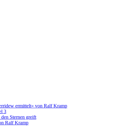
rridew ermittelt« von Ralf Kramp
el 3
den Sternen greift
on Ralf Kramp