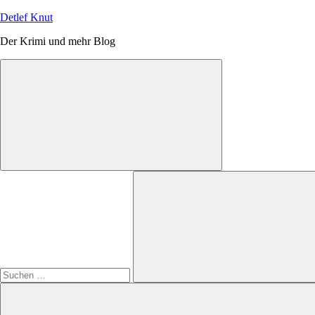
Zum
Detlef Knut
Inhalt
Der Krimi und mehr Blog
springen
Suchen
nach:
Suchen