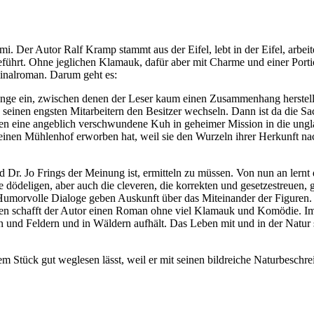
 Der Autor Ralf Kramp stammt aus der Eifel, lebt in der Eifel, arbeitet
eführt. Ohne jeglichen Klamauk, dafür aber mit Charme und einer Porti
iminalroman. Darum geht es:
ränge ein, zwischen denen der Leser kaum einen Zusammenhang herstell
seinen engsten Mitarbeitern den Besitzer wechseln. Dann ist da die Sa
ren eine angeblich verschwundene Kuh in geheimer Mission in die ungl
e einen Mühlenhof erworben hat, weil sie den Wurzeln ihrer Herkunft nac
d Dr. Jo Frings der Meinung ist, ermitteln zu müssen. Von nun an lernt 
ie dödeligen, aber auch die cleveren, die korrekten und gesetzestreuen, 
 Humorvolle Dialoge geben Auskunft über das Miteinander der Figuren.
ten schafft der Autor einen Roman ohne viel Klamauk und Komödie. Imm
 und Feldern und in Wäldern aufhält. Das Leben mit und in der Natur s
nem Stück gut weglesen lässt, weil er mit seinen bildreiche Naturbesc