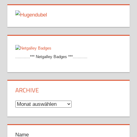
............*** Netgalley Badges ***............
ARCHIVE
Archive
Name