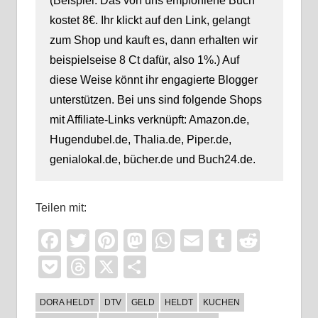
(Beispiel: Das von uns empfohlene Buch
kostet 8€. Ihr klickt auf den Link, gelangt
zum Shop und kauft es, dann erhalten wir
beispielseise 8 Ct dafür, also 1%.) Auf
diese Weise könnt ihr engagierte Blogger
unterstützen. Bei uns sind folgende Shops
mit Affiliate-Links verknüpft: Amazon.de,
Hugendubel.de, Thalia.de, Piper.de,
genialokal.de, bücher.de und Buch24.de.
Teilen mit:
Facebook
Twitter
Pinterest
Mastodon
WhatsApp
Email
Tumblr
Reddi
Pocket
Threads
X
Teilen
DORA HELDT
DTV
GELD
HELDT
KUCHEN