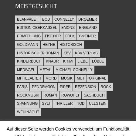
MEISTGESUCHT
BLANVALET
BOD
CONNELLY
DROEMER
EDITION OBERKASSEL
EMONS
ENGLAND
ERMITTLUNG
FISCHER
FOLK
GMEINER
GOLDMANN
HEYNE
HISTORISCH
HISTORISCHER ROMAN
KBV
KBV VERLAG
KINDERBUCH
KNAUR
KRIMI
LIEBE
LÜBBE
MEDIVAEL
METAL
MICHAEL CONNELLY
MITTELALTER
MORD
MUSIK
MUT
ORIGINAL
PARIS
PENDRAGON
PIPER
REZENSION
ROCK
ROCKMUSIK
ROMAN
ROWOHLT
SACHBUCH
SPANNUNG
SYLT
THRILLER
TOD
ULLSTEIN
WEIHNACHT
Auf dieser Seite werden Cookies verwendet, um Funktionalität