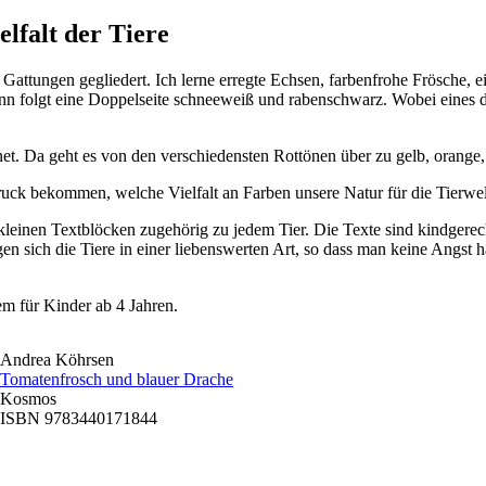
lfalt der Tiere
n Gattungen gegliedert. Ich lerne erregte Echsen, farbenfrohe Frösche,
 folgt eine Doppelseite schneeweiß und rabenschwarz. Wobei eines der
et. Da geht es von den verschiedensten Rottönen über zu gelb, orange,
ck bekommen, welche Vielfalt an Farben unsere Natur für die Tierwelt 
leinen Textblöcken zugehörig zu jedem Tier. Die Texte sind kindgerech
en sich die Tiere in einer liebenswerten Art, so dass man keine Angst 
lem für Kinder ab 4 Jahren.
Andrea Köhrsen
Tomatenfrosch und blauer Drache
Kosmos
ISBN 9783440171844