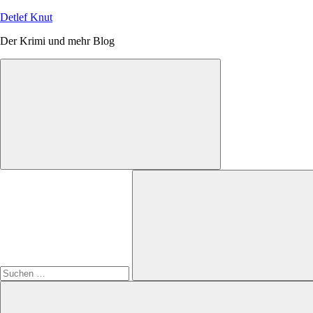
Zum
Detlef Knut
Inhalt
Der Krimi und mehr Blog
springen
Suchen
nach:
Suchen