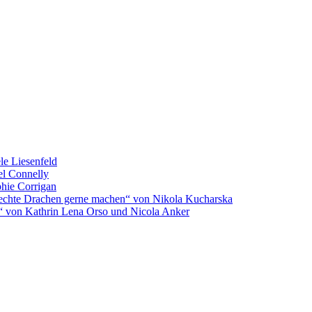
le Liesenfeld
l Connelly
hie Corrigan
 echte Drachen gerne machen“ von Nikola Kucharska
“ von Kathrin Lena Orso und Nicola Anker