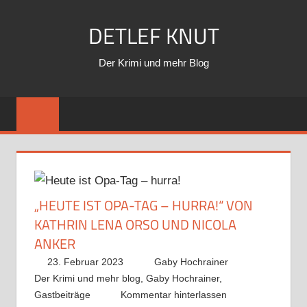
Zum
DETLEF KNUT
Inhalt
springen
Der Krimi und mehr Blog
„HEUTE IST OPA-TAG – HURRA!“ VON
KATHRIN LENA ORSO UND NICOLA
ANKER
23. Februar 2023
Gaby Hochrainer
Der Krimi und mehr blog
,
Gaby Hochrainer
,
Gastbeiträge
Kommentar hinterlassen