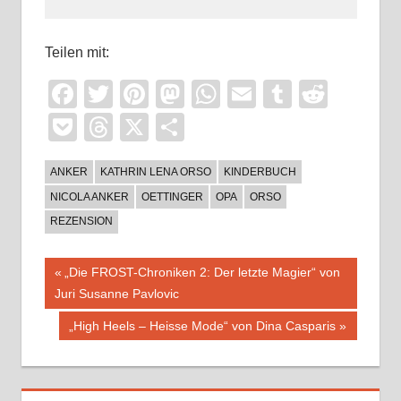
Teilen mit:
Facebook
Twitter
Pinterest
Mastodon
WhatsApp
Email
Tumblr
Reddi
Pocket
Threads
X
Teilen
ANKER
KATHRIN LENA ORSO
KINDERBUCH
NICOLA ANKER
OETTINGER
OPA
ORSO
REZENSION
Beitragsnavigation
Vorheriger
„Die FROST-Chroniken 2: Der letzte Magier“ von
Beitrag:
Juri Susanne Pavlovic
Nächster
„High Heels – Heisse Mode“ von Dina Casparis
Beitrag: