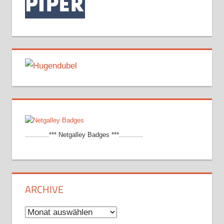
............*** Netgalley Badges ***............
ARCHIVE
Archive