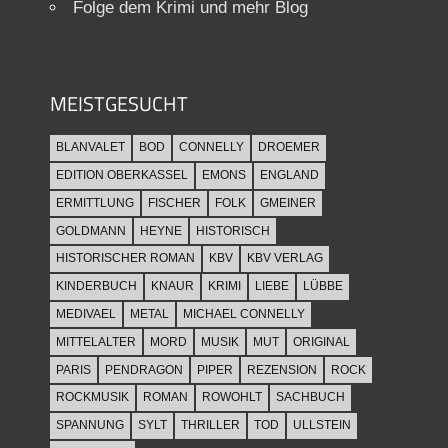
Folge dem Krimi und mehr Blog
MEISTGESUCHT
BLANVALET
BOD
CONNELLY
DROEMER
EDITION OBERKASSEL
EMONS
ENGLAND
ERMITTLUNG
FISCHER
FOLK
GMEINER
GOLDMANN
HEYNE
HISTORISCH
HISTORISCHER ROMAN
KBV
KBV VERLAG
KINDERBUCH
KNAUR
KRIMI
LIEBE
LÜBBE
MEDIVAEL
METAL
MICHAEL CONNELLY
MITTELALTER
MORD
MUSIK
MUT
ORIGINAL
PARIS
PENDRAGON
PIPER
REZENSION
ROCK
ROCKMUSIK
ROMAN
ROWOHLT
SACHBUCH
SPANNUNG
SYLT
THRILLER
TOD
ULLSTEIN