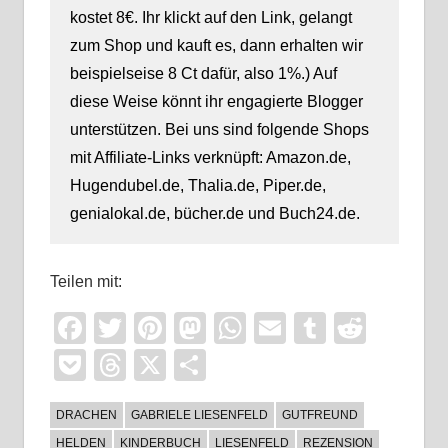
kostet 8€. Ihr klickt auf den Link, gelangt
zum Shop und kauft es, dann erhalten wir
beispielseise 8 Ct dafür, also 1%.) Auf
diese Weise könnt ihr engagierte Blogger
unterstützen. Bei uns sind folgende Shops
mit Affiliate-Links verknüpft: Amazon.de,
Hugendubel.de, Thalia.de, Piper.de,
genialokal.de, bücher.de und Buch24.de.
Teilen mit:
Facebook
Twitter
Pinterest
Mastodon
WhatsApp
Email
Tumblr
Reddi
Pocket
Threads
X
Teilen
DRACHEN
GABRIELE LIESENFELD
GUTFREUND
HELDEN
KINDERBUCH
LIESENFELD
REZENSION