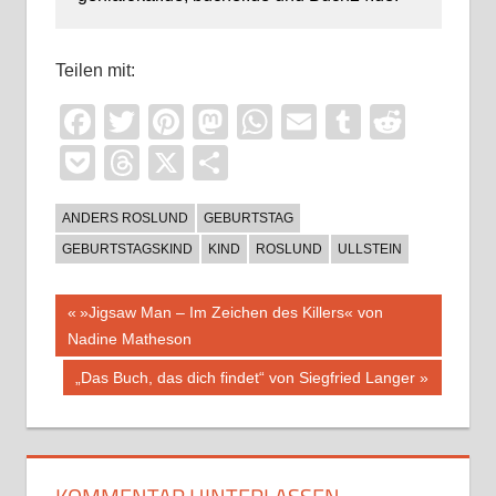
Teilen mit:
Facebook
Twitter
Pinterest
Mastodon
WhatsApp
Email
Tumblr
Reddi
Pocket
Threads
X
Teilen
ANDERS ROSLUND
GEBURTSTAG
GEBURTSTAGSKIND
KIND
ROSLUND
ULLSTEIN
Beitragsnavigation
Vorheriger
»Jigsaw Man – Im Zeichen des Killers« von
Beitrag:
Nadine Matheson
Nächster
„Das Buch, das dich findet“ von Siegfried Langer
Beitrag: