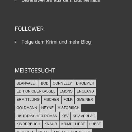
Lesenswertes aus dem Bücherhaus
FOLLOWER
Folge dem Krimi und mehr Blog
MEISTGESUCHT
BLANVALET
BOD
CONNELLY
DROEMER
EDITION OBERKASSEL
EMONS
ENGLAND
ERMITTLUNG
FISCHER
FOLK
GMEINER
GOLDMANN
HEYNE
HISTORISCH
HISTORISCHER ROMAN
KBV
KBV VERLAG
KINDERBUCH
KNAUR
KRIMI
LIEBE
LÜBBE