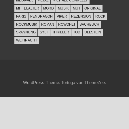
MEDIVAEL
METAL
MICHAEL CONNELLY
MITTELALTER
MORD
MUSIK
MUT
ORIGINAL
PARIS
PENDRAGON
PIPER
REZENSION
ROCK
ROCKMUSIK
ROMAN
ROWOHLT
SACHBUCH
SPANNUNG
SYLT
THRILLER
TOD
ULLSTEIN
WEIHNACHT
WordPress-Theme: Tortuga von ThemeZee.