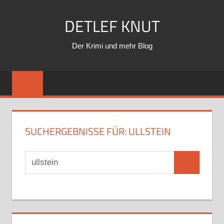
Zum
DETLEF KNUT
Inhalt
springen
Der Krimi und mehr Blog
SUCHERGEBNISSE FÜR:
ULLSTEIN
Suchen
Suchen
nach: