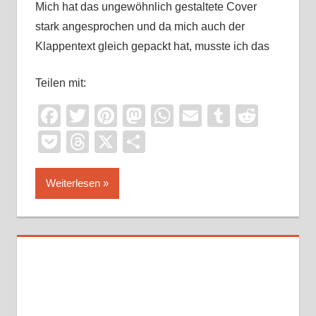
Mich hat das ungewöhnlich gestaltete Cover
stark angesprochen und da mich auch der
Klappentext gleich gepackt hat, musste ich das
Teilen mit:
Facebook
Twitter
Pinterest
Mastodon
WhatsApp
Email
Tumblr
Reddi
Pocket
Threads
X
Teilen
Weiterlesen