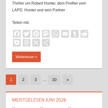
Thriller um Robert Hunter, dem Profiler vom
LAPD. Hunter und sein Partner
Teilen mit:
Facebook
Twitter
Pinterest
Mastodon
WhatsApp
Email
Tumblr
Reddi
Pocket
Threads
X
Teilen
Weiterlesen
Seitennummerierung
Nächste
1
2
3
…
10
»
Beiträge
der
Beiträge
MEISTGELESEN JUNI 2026