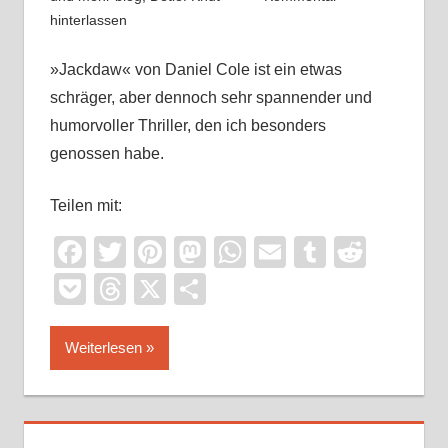
hinterlassen
»Jackdaw« von Daniel Cole ist ein etwas
schräger, aber dennoch sehr spannender und
humorvoller Thriller, den ich besonders
genossen habe.
Teilen mit:
Facebook
Twitter
Pinterest
Mastodon
WhatsApp
Email
Tumblr
Reddi
Pocket
Threads
X
Teilen
Weiterlesen