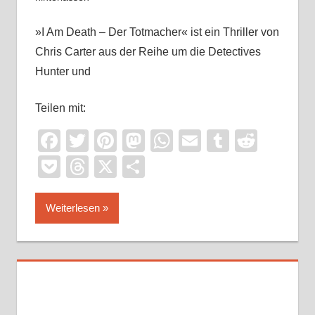
»I Am Death – Der Totmacher« ist ein Thriller von
Chris Carter aus der Reihe um die Detectives
Hunter und
Teilen mit:
Facebook
Twitter
Pinterest
Mastodon
WhatsApp
Email
Tumblr
Reddi
Pocket
Threads
X
Teilen
Weiterlesen