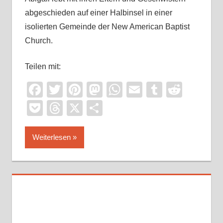
abgeschieden auf einer Halbinsel in einer
isolierten Gemeinde der New American Baptist
Church.
Teilen mit:
Facebook
Twitter
Pinterest
Mastodon
WhatsApp
Email
Tumblr
Reddi
Pocket
Threads
X
Teilen
Weiterlesen