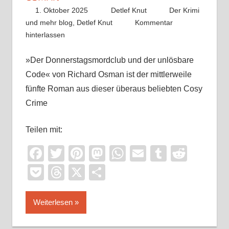
1. Oktober 2025
Detlef Knut
Der Krimi
und mehr blog
,
Detlef Knut
Kommentar
hinterlassen
»Der Donnerstagsmordclub und der unlösbare
Code« von Richard Osman ist der mittlerweile
fünfte Roman aus dieser überaus beliebten Cosy
Crime
Teilen mit:
Facebook
Twitter
Pinterest
Mastodon
WhatsApp
Email
Tumblr
Reddi
Pocket
Threads
X
Teilen
Weiterlesen