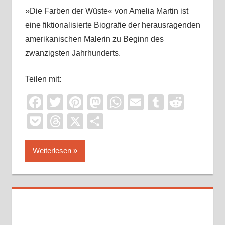
»Die Farben der Wüste« von Amelia Martin ist
eine fiktionalisierte Biografie der herausragenden
amerikanischen Malerin zu Beginn des
zwanzigsten Jahrhunderts.
Teilen mit:
Facebook
Twitter
Pinterest
Mastodon
WhatsApp
Email
Tumblr
Reddi
Pocket
Threads
X
Teilen
Weiterlesen