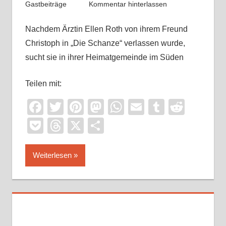
Gastbeiträge
Kommentar hinterlassen
Nachdem Ärztin Ellen Roth von ihrem Freund
Christoph in „Die Schanze“ verlassen wurde,
sucht sie in ihrer Heimatgemeinde im Süden
Teilen mit:
Facebook
Twitter
Pinterest
Mastodon
WhatsApp
Email
Tumblr
Reddi
Pocket
Threads
X
Teilen
Weiterlesen