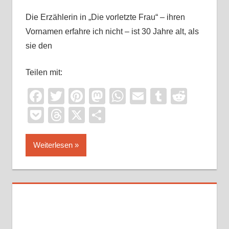
Die Erzählerin in „Die vorletzte Frau“ – ihren
Vornamen erfahre ich nicht – ist 30 Jahre alt, als
sie den
Teilen mit:
Facebook
Twitter
Pinterest
Mastodon
WhatsApp
Email
Tumblr
Reddi
Pocket
Threads
X
Teilen
Weiterlesen