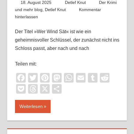
18. August 2025
Detlef Knut
Der Krimi
und mehr blog
,
Detlef Knut
Kommentar
hinterlassen
Der Titel »Wer Wind Sät« ist wie ein
geheimnisvoller Schlüssel, der zunächst nicht ins
Schloss passt, aber nach und nach
Teilen mit:
Facebook
Twitter
Pinterest
Mastodon
WhatsApp
Email
Tumblr
Reddi
Pocket
Threads
X
Teilen
Weiterlesen