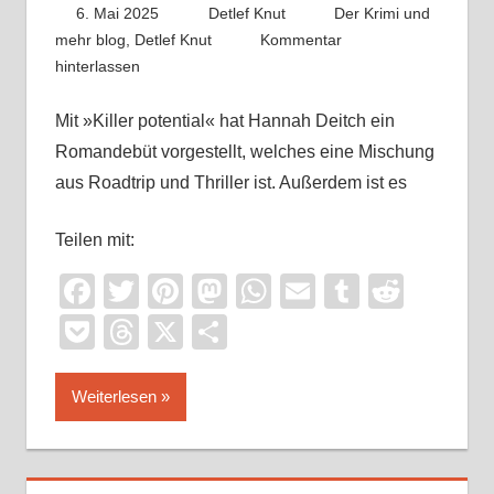
6. Mai 2025
Detlef Knut
Der Krimi und
mehr blog
,
Detlef Knut
Kommentar
hinterlassen
Mit »Killer potential« hat Hannah Deitch ein
Romandebüt vorgestellt, welches eine Mischung
aus Roadtrip und Thriller ist. Außerdem ist es
Teilen mit:
Facebook
Twitter
Pinterest
Mastodon
WhatsApp
Email
Tumblr
Reddi
Pocket
Threads
X
Teilen
Weiterlesen