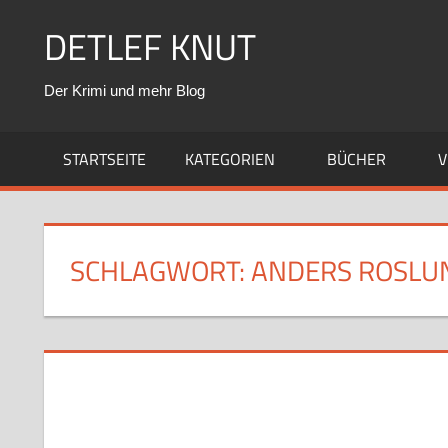
Zum
DETLEF KNUT
Inhalt
springen
Der Krimi und mehr Blog
STARTSEITE
KATEGORIEN
BÜCHER
V
SCHLAGWORT:
ANDERS ROSLU