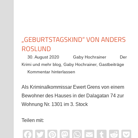
„GEBURTSTAGSKIND“ VON ANDERS
ROSLUND
30. August 2020
Gaby Hochrainer
Der
Krimi und mehr blog
,
Gaby Hochrainer
,
Gastbeiträge
Kommentar hinterlassen
Als Kriminalkommissar Ewert Grens von einem
Bewohner des Hauses in der Dalagatan 74 zur
Wohnung Nr. 1301 im 3. Stock
Teilen mit:
Facebook
Twitter
Pinterest
Mastodon
WhatsApp
Email
Tumblr
Redd
P