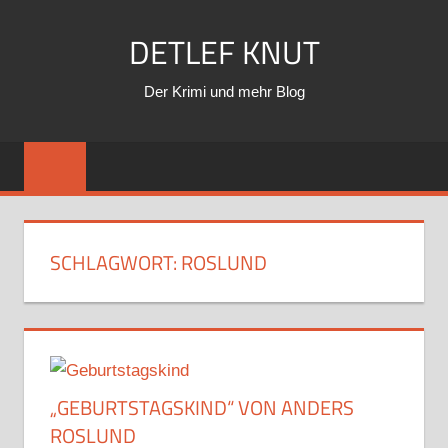
Zum
DETLEF KNUT
Inhalt
springen
Der Krimi und mehr Blog
SCHLAGWORT:
ROSLUND
„GEBURTSTAGSKIND“ VON ANDERS
ROSLUND