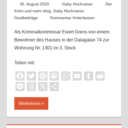
30. August 2020
Gaby Hochrainer
Der
Krimi und mehr blog
,
Gaby Hochrainer
,
Gastbeiträge
Kommentar hinterlassen
Als Kriminalkommissar Ewert Grens von einem
Bewohner des Hauses in der Dalagatan 74 zur
Wohnung Nr. 1301 im 3. Stock
Teilen mit:
Facebook
Twitter
Pinterest
Mastodon
WhatsApp
Email
Tumblr
Reddi
Pocket
Threads
X
Teilen
Weiterlesen