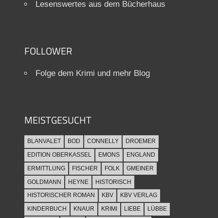
Lesenswertes aus dem Bücherhaus
FOLLOWER
Folge dem Krimi und mehr Blog
MEISTGESUCHT
BLANVALET
BOD
CONNELLY
DROEMER
EDITION OBERKASSEL
EMONS
ENGLAND
ERMITTLUNG
FISCHER
FOLK
GMEINER
GOLDMANN
HEYNE
HISTORISCH
HISTORISCHER ROMAN
KBV
KBV VERLAG
KINDERBUCH
KNAUR
KRIMI
LIEBE
LÜBBE