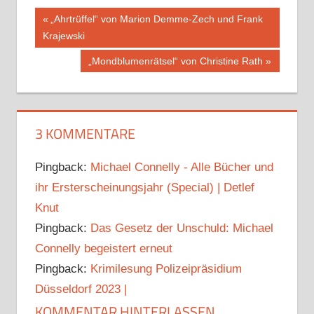
Beitragsnavigation
Vorheriger
„Ahrtrüffel“ von Marion Demme-Zech und Frank
Beitrag:
Krajewski
Nächster
„Mondblumenrätsel“ von Christine Rath
Beitrag:
3 KOMMENTARE
Pingback:
Michael Connelly - Alle Bücher und
ihr Ersterscheinungsjahr (Special) | Detlef
Knut
Pingback:
Das Gesetz der Unschuld: Michael
Connelly begeistert erneut
Pingback:
Krimilesung Polizeipräsidium
Düsseldorf 2023 |
KOMMENTAR HINTERLASSEN