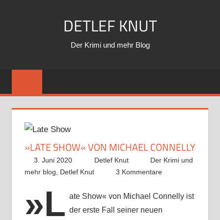
Zum
DETLEF KNUT
Inhalt
springen
Der Krimi und mehr Blog
»LATE SHOW« VON MICHAEL CONNELLY
3. Juni 2020
Detlef Knut
Der Krimi und
mehr blog
,
Detlef Knut
3 Kommentare
»L
ate Show« von Michael Connelly ist
der erste Fall seiner neuen