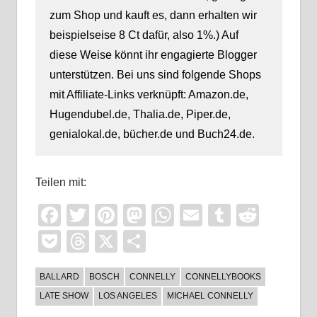
zum Shop und kauft es, dann erhalten wir
beispielseise 8 Ct dafür, also 1%.) Auf
diese Weise könnt ihr engagierte Blogger
unterstützen. Bei uns sind folgende Shops
mit Affiliate-Links verknüpft: Amazon.de,
Hugendubel.de, Thalia.de, Piper.de,
genialokal.de, bücher.de und Buch24.de.
Teilen mit:
Facebook
Twitter
Pinterest
Mastodon
WhatsApp
Email
Tumblr
Reddi
Pocket
Threads
X
Teilen
BALLARD
BOSCH
CONNELLY
CONNELLYBOOKS
LATE SHOW
LOS ANGELES
MICHAEL CONNELLY