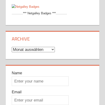
............*** Netgalley Badges ***............
ARCHIVE
Archive
Name
Email