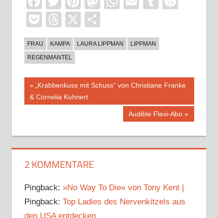
Facebook
Twitter
Pinterest
Mastodon
WhatsApp
Email
Tumblr
Reddi
Pocket
Threads
X
Teilen
FRAU
KAMPA
LAURA LIPPMAN
LIPPMAN
REGENMANTEL
Beitragsnavigation
Vorheriger
„Krabbenkuss mit Schuss“ von Christiane Franke
Beitrag:
& Cornelia Kuhnert
Nächster
Audible Flexi-Abo
Beitrag:
2 KOMMENTARE
Pingback:
»No Way To Die« von Tony Kent |
Pingback:
Top Ladies des Nervenkitzels aus
den USA entdecken