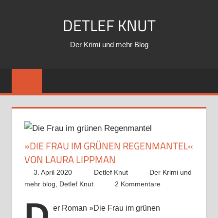
Zum
DETLEF KNUT
Inhalt
springen
Der Krimi und mehr Blog
»DIE FRAU IM GRÜNEN REGENMANTEL«
VON LAURA LIPPMAN
3. April 2020
Detlef Knut
Der Krimi und
mehr blog
,
Detlef Knut
2 Kommentare
D
er Roman »Die Frau im grünen