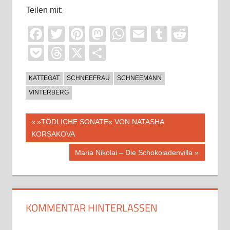
Teilen mit:
Facebook
Twitter
Pinterest
Mastodon
WhatsApp
Email
Tumblr
Reddi
Pocket
Threads
X
Teilen
KATTEGAT
SCHNEEFRAU
SCHNEEMANN
VINTERBERG
Beitragsnavigation
Vorheriger
»TÖDLICHE SONATE« VON NATASHA
Beitrag:
KORSAKOVA
Nächster
Maria Nikolai – Die Schokoladenvilla
Beitrag:
KOMMENTAR HINTERLASSEN