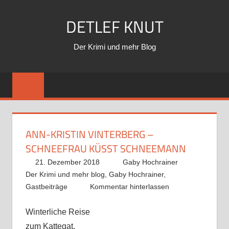
Zum
DETLEF KNUT
Inhalt
springen
Der Krimi und mehr Blog
ANN-KRISTIN VINTERBERG –
SCHNEEFRAU KÜSST SCHNEEMANN
21. Dezember 2018
Gaby Hochrainer
Der Krimi und mehr blog
,
Gaby Hochrainer
,
Gastbeiträge
Kommentar hinterlassen
Winterliche Reise
zum Kattegat.