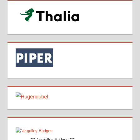
............*** Netgalley Badges ***............