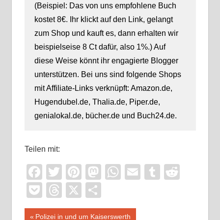
(Beispiel: Das von uns empfohlene Buch
kostet 8€. Ihr klickt auf den Link, gelangt
zum Shop und kauft es, dann erhalten wir
beispielseise 8 Ct dafür, also 1%.) Auf
diese Weise könnt ihr engagierte Blogger
unterstützen. Bei uns sind folgende Shops
mit Affiliate-Links verknüpft: Amazon.de,
Hugendubel.de, Thalia.de, Piper.de,
genialokal.de, bücher.de und Buch24.de.
Teilen mit:
Facebook
Twitter
Pinterest
Mastodon
WhatsApp
Email
Tumblr
Reddi
Pocket
Threads
X
Teilen
Beitragsnavigation
Vorheriger
Polizei in und um Kaiserswerth