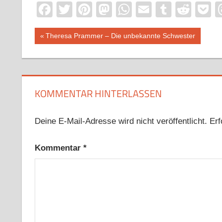
Facebook
Twitter
Pinterest
Mastodon
WhatsApp
Email
Tumblr
Redd
P
Beitragsnavigation
Vorheriger
Theresa Prammer – Die unbekannte Schwester
Beitrag:
KOMMENTAR HINTERLASSEN
Deine E-Mail-Adresse wird nicht veröffentlicht.
Erf
Kommentar
*