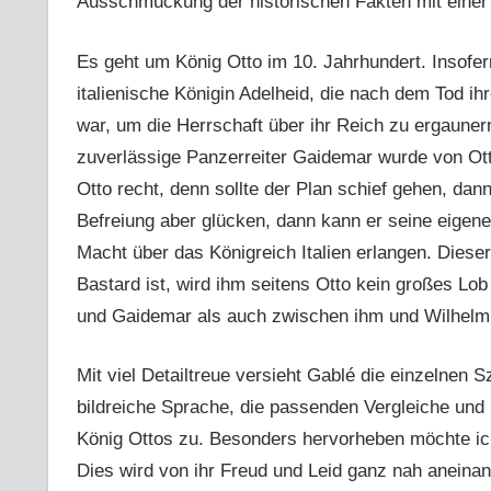
Ausschmückung der historischen Fakten mit einer 
Es geht um König Otto im 10. Jahrhundert. Insofe
italienische Königin Adelheid, die nach dem Tod 
war, um die Herrschaft über ihr Reich zu ergauner
zuverlässige Panzerreiter Gaidemar wurde von Ott
Otto recht, denn sollte der Plan schief gehen, dann
Befreiung aber glücken, dann kann er seine eigen
Macht über das Königreich Italien erlangen. Diese
Bastard ist, wird ihm seitens Otto kein großes Lo
und Gaidemar als auch zwischen ihm und Wilhelm
Mit viel Detailtreue versieht Gablé die einzelnen 
bildreiche Sprache, die passenden Vergleiche und 
König Ottos zu. Besonders hervorheben möchte ich
Dies wird von ihr Freud und Leid ganz nah aneina