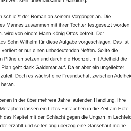
fiktiven, sehr unterhaltsamen Handlung.
rn schließt der Roman an seinem Vorgänger an. Die
ihres Mannes zusammen mit ihrer Tochter festgesetzt worden
n, wird von einem Mann König Ottos befreit. Der
os Sohn Wilhelm für diese Aufgabe vorgeschlagen. Das ist
 verliert er nur einen unbedeutenden Neffen. Sollte die
en Pläne umsetzen und durch die Hochzeit mit Adelheid die
r Plan geht dank Gaidemar auf. Da er aber ein ungeliebter
b zuteil. Doch es wächst eine Freundschaft zwischen Adelhei
 heran.
Szenen in der über mehrere Jahre laufenden Handlung. Ihre
Metaphern lassen ein tiefes Eintauchen in die Zeit am Hofe
 das Kapitel mit der Schlacht gegen die Ungarn im Lechfeld
nder erzählt und seitenlang überzog eine Gänsehaut meine