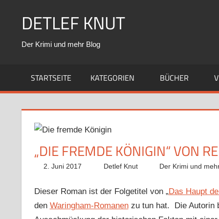
Zum
DETLEF KNUT
Inhalt
springen
Der Krimi und mehr Blog
STARTSEITE
KATEGORIEN
BÜCHER
V
„DIE FREMDE KÖNIGIN“ VON R
2. Juni 2017
Detlef Knut
Der Krimi und mehr
Dieser Roman ist der Folgetitel von „
Das Haupt de
den
Waringham-Romanen
zu tun hat. Die Autorin 