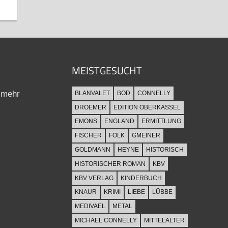
MEISTGESUCHT
 mehr
BLANVALET
BOD
CONNELLY
DROEMER
EDITION OBERKASSEL
EMONS
ENGLAND
ERMITTLUNG
FISCHER
FOLK
GMEINER
GOLDMANN
HEYNE
HISTORISCH
HISTORISCHER ROMAN
KBV
KBV VERLAG
KINDERBUCH
KNAUR
KRIMI
LIEBE
LÜBBE
MEDIVAEL
METAL
MICHAEL CONNELLY
MITTELALTER