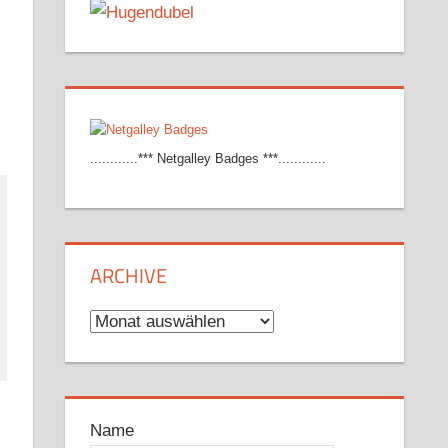
............*** Netgalley Badges ***............
ARCHIVE
Archive
Name