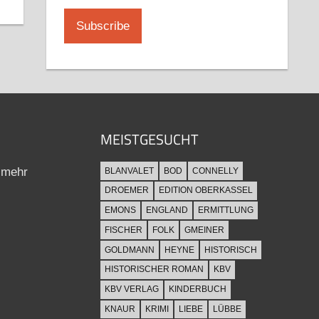
MEISTGESUCHT
 mehr
BLANVALET
BOD
CONNELLY
DROEMER
EDITION OBERKASSEL
EMONS
ENGLAND
ERMITTLUNG
FISCHER
FOLK
GMEINER
GOLDMANN
HEYNE
HISTORISCH
HISTORISCHER ROMAN
KBV
KBV VERLAG
KINDERBUCH
KNAUR
KRIMI
LIEBE
LÜBBE