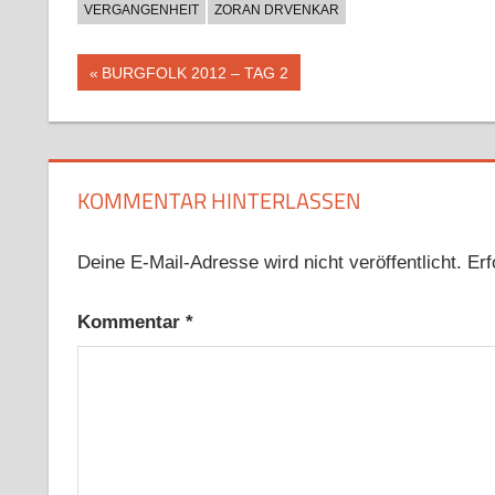
VERGANGENHEIT
ZORAN DRVENKAR
Beitragsnavigation
Vorheriger
BURGFOLK 2012 – TAG 2
Beitrag:
KOMMENTAR HINTERLASSEN
Deine E-Mail-Adresse wird nicht veröffentlicht.
Erf
Kommentar
*