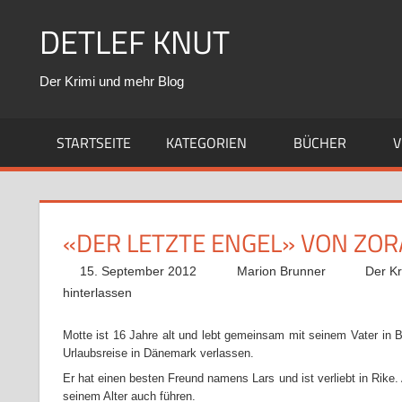
Zum
DETLEF KNUT
Inhalt
springen
Der Krimi und mehr Blog
STARTSEITE
KATEGORIEN
BÜCHER
V
«DER LETZTE ENGEL» VON ZO
15. September 2012
Marion Brunner
Der Kr
hinterlassen
Motte ist 16 Jahre alt und lebt gemeinsam mit seinem Vater in B
Urlaubsreise in Dänemark verlassen.
Er hat einen besten Freund namens Lars und ist verliebt in Rike.
seinem Alter auch führen.