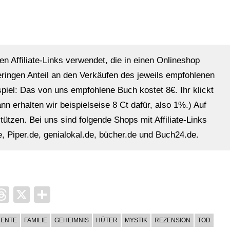
en Affiliate-Links verwendet, die in einen Onlineshop
eringen Anteil an den Verkäufen des jeweils empfohlenen
ispiel: Das von uns empfohlene Buch kostet 8€. Ihr klickt
n erhalten wir beispielseise 8 Ct dafür, also 1%.) Auf
ützen. Bei uns sind folgende Shops mit Affiliate-Links
, Piper.de, genialokal.de, bücher.de und Buch24.de.
it
ocket
Threads
X
Teilen
MENTE
FAMILIE
GEHEIMNIS
HÜTER
MYSTIK
REZENSION
TOD