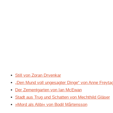
Still von Zoran Drvenkar
„Den Mund voll ungesagter Dinge“ von Anne Freyta
Der Zementgarten von Ian McEwan
Stadt aus Trug und Schatten von Mechthild Gläser
»Mord als Alibi« von Bodil Mårtensson