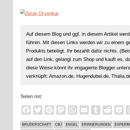
Auf diesem Blog und ggf. in diesem Artikel werd
führen. Mit diesen Links werden wir zu einem g
Produkts beteiligt. Ihr bezahlt dafür nichts. (Be
auf den Link, gelangt zum Shop und kauft es, dan
diese Weise könnt ihr engagierte Blogger unterst
verknüpft: Amazon.de, Hugendubel.de, Thalia.de
Teilen mit:
Facebook
Twitter
Pinterest
Mastodon
WhatsApp
Email
Tumblr
Redd
P
BRUDERSCHAFT
CBJ
ENGEL
ERINNERUNGEN
EXPERI