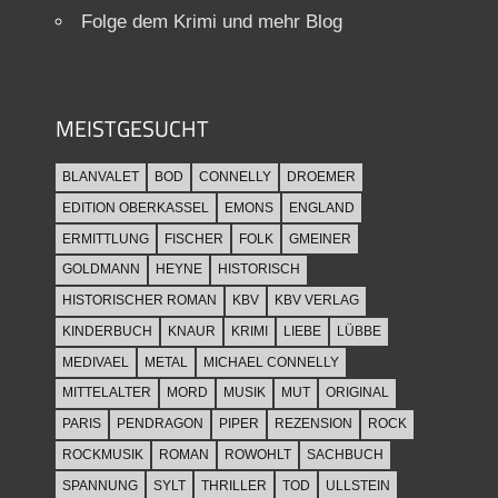
Folge dem Krimi und mehr Blog
MEISTGESUCHT
BLANVALET
BOD
CONNELLY
DROEMER
EDITION OBERKASSEL
EMONS
ENGLAND
ERMITTLUNG
FISCHER
FOLK
GMEINER
GOLDMANN
HEYNE
HISTORISCH
HISTORISCHER ROMAN
KBV
KBV VERLAG
KINDERBUCH
KNAUR
KRIMI
LIEBE
LÜBBE
MEDIVAEL
METAL
MICHAEL CONNELLY
MITTELALTER
MORD
MUSIK
MUT
ORIGINAL
PARIS
PENDRAGON
PIPER
REZENSION
ROCK
ROCKMUSIK
ROMAN
ROWOHLT
SACHBUCH
SPANNUNG
SYLT
THRILLER
TOD
ULLSTEIN