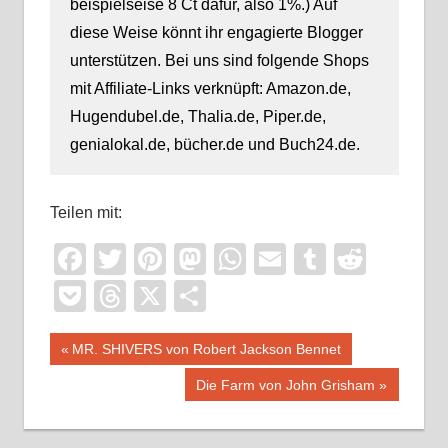
beispielseise 8 Ct dafür, also 1%.) Auf
diese Weise könnt ihr engagierte Blogger
unterstützen. Bei uns sind folgende Shops
mit Affiliate-Links verknüpft: Amazon.de,
Hugendubel.de, Thalia.de, Piper.de,
genialokal.de, bücher.de und Buch24.de.
Teilen mit:
Facebook
Twitter
Pinterest
Mastodon
WhatsApp
Email
Tumblr
Reddi
Pocket
Threads
X
Teilen
Beitragsnavigation
Vorheriger
MR. SHIVERS von Robert Jackson Bennet
Beitrag:
Nächster
Die Farm von John Grisham
Beitrag: