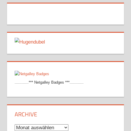
............*** Netgalley Badges ***............
ARCHIVE
Archive