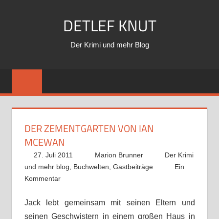
Zum
DETLEF KNUT
Inhalt
springen
Der Krimi und mehr Blog
DER ZEMENTGARTEN VON IAN
MCEWAN
27. Juli 2011
Marion Brunner
Der Krimi
und mehr blog
,
Buchwelten
,
Gastbeiträge
Ein
Kommentar
Jack lebt gemeinsam mit seinen Eltern und
seinen Geschwistern in einem großen Haus in