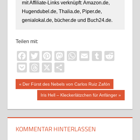
mit Affiliate-Links verknüpft: Amazon.de,
Hugendubel.de, Thalia.de, Piper.de,
genialokal.de, bücher.de und Buch24.de.
Teilen mit:
Facebook
Twitter
Pinterest
Mastodon
WhatsApp
Email
Tumblr
Reddi
Pocket
Threads
X
Teilen
Beitragsnavigation
Vorheriger
Der Fürst des Nebels von Carlos Ruiz Zafón
Beitrag:
Nächster
Iris Hell – Kleckerlätzchen für Anfänger
Beitrag:
KOMMENTAR HINTERLASSEN