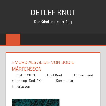
Zum
DETLEF KNUT
Inhalt
springen
Der Krimi und mehr Blog
»MORD ALS ALIBI« VON BODIL
MÅRTENSSON
6. Juni 2018
Detlef Knut
Der Krimi und
mehr blog
,
Detlef Knut
Kommentar
hinterlassen