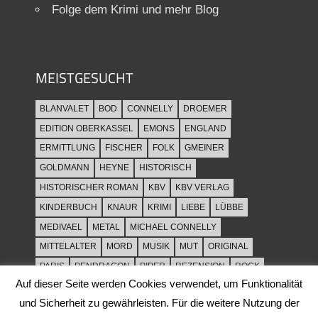
Folge dem Krimi und mehr Blog
MEISTGESUCHT
BLANVALET
BOD
CONNELLY
DROEMER
EDITION OBERKASSEL
EMONS
ENGLAND
ERMITTLUNG
FISCHER
FOLK
GMEINER
GOLDMANN
HEYNE
HISTORISCH
HISTORISCHER ROMAN
KBV
KBV VERLAG
KINDERBUCH
KNAUR
KRIMI
LIEBE
LÜBBE
MEDIVAEL
METAL
MICHAEL CONNELLY
MITTELALTER
MORD
MUSIK
MUT
ORIGINAL
PARIS
PENDRAGON
PIPER
REZENSION
ROCK
Auf dieser Seite werden Cookies verwendet, um Funktionalität
ROCKMUSIK
ROMAN
ROWOHLT
SACHBUCH
und Sicherheit zu gewährleisten. Für die weitere Nutzung der
SPANNUNG
SYLT
THRILLER
TOD
ULLSTEIN