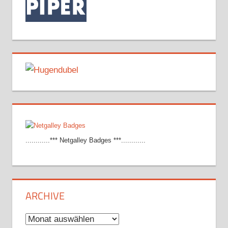
............*** Netgalley Badges ***............
ARCHIVE
Archive