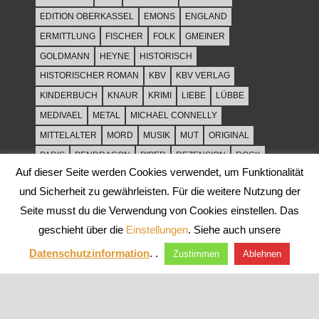
EDITION OBERKASSEL
EMONS
ENGLAND
ERMITTLUNG
FISCHER
FOLK
GMEINER
GOLDMANN
HEYNE
HISTORISCH
HISTORISCHER ROMAN
KBV
KBV VERLAG
KINDERBUCH
KNAUR
KRIMI
LIEBE
LÜBBE
MEDIVAEL
METAL
MICHAEL CONNELLY
MITTELALTER
MORD
MUSIK
MUT
ORIGINAL
PARIS
PENDRAGON
PIPER
REZENSION
ROCK
Auf dieser Seite werden Cookies verwendet, um Funktionalität
ROCKMUSIK
ROMAN
ROWOHLT
SACHBUCH
und Sicherheit zu gewährleisten. Für die weitere Nutzung der
SPANNUNG
SYLT
THRILLER
TOD
ULLSTEIN
Seite musst du die Verwendung von Cookies einstellen. Das
WEIHNACHT
geschieht über die
Einstellungen
. Siehe auch unsere
Datenschutzinformation
. .
Zustimmen
Ablehnen
WordPress-Theme: Tortuga von ThemeZee.