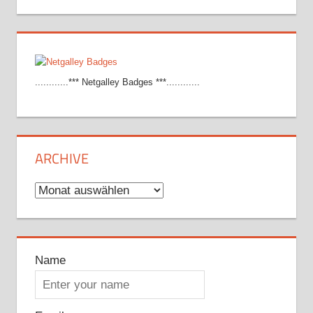
............*** Netgalley Badges ***............
ARCHIVE
Archive
Name