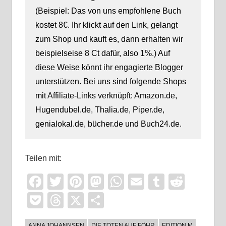
(Beispiel: Das von uns empfohlene Buch
kostet 8€. Ihr klickt auf den Link, gelangt
zum Shop und kauft es, dann erhalten wir
beispielseise 8 Ct dafür, also 1%.) Auf
diese Weise könnt ihr engagierte Blogger
unterstützen. Bei uns sind folgende Shops
mit Affiliate-Links verknüpft: Amazon.de,
Hugendubel.de, Thalia.de, Piper.de,
genialokal.de, bücher.de und Buch24.de.
Teilen mit:
Facebook
Twitter
Pinterest
Mastodon
WhatsApp
Email
Tumblr
Reddi
Pocket
Threads
X
Teilen
ANNA JOHANNSEN
DIE TOTEN AUF FÖHR
EDITION M