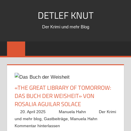
Zum
DETLEF KNUT
Inhalt
springen
Der Krimi und mehr Blog
«THE GREAT LIBRARY OF TOMORROW:
DAS BUCH DER WEISHEIT» VON
ROSALIA AGUILAR SOLACE
20. April 2025
Manuela Hahn
Der Krimi
und mehr blog
,
Gastbeiträge
,
Manuela Hahn
Kommentar hinterlassen