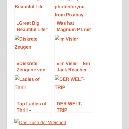
„Great Big
Was hat
Beautiful Life“
Magnum P.I. mit
von Emily
Robert B.
Henry
Parker zu tun?
»Diskrete
»Im Visier – Ein
Zeugen« von
Jack Reacher
Dorothy L.
Roman« von
Sayers
Lee Child
Top Ladies of
DER WELT-
Thrill –
TRIP
Nervenkitzel
aus den USA