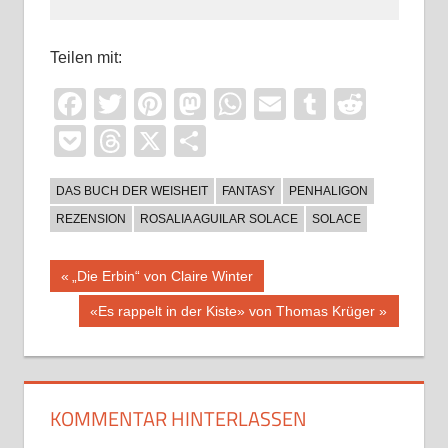
Teilen mit:
Facebook
Twitter
Pinterest
Mastodon
WhatsApp
Email
Tumblr
Reddi
Pocket
Threads
X
Teilen
DAS BUCH DER WEISHEIT
FANTASY
PENHALIGON
REZENSION
ROSALIA AGUILAR SOLACE
SOLACE
Beitragsnavigation
Vorheriger
„Die Erbin“ von Claire Winter
Beitrag:
Nächster
«Es rappelt in der Kiste» von Thomas Krüger
Beitrag:
KOMMENTAR HINTERLASSEN