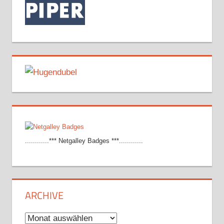
............*** Netgalley Badges ***............
ARCHIVE
Archive