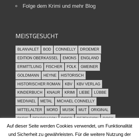
Folge dem Krimi und mehr Blog
MEISTGESUCHT
BLANVALET
BOD
CONNELLY
DROEMER
EDITION OBERKASSEL
EMONS
ENGLAND
ERMITTLUNG
FISCHER
FOLK
GMEINER
GOLDMANN
HEYNE
HISTORISCH
HISTORISCHER ROMAN
KBV
KBV VERLAG
KINDERBUCH
KNAUR
KRIMI
LIEBE
LÜBBE
MEDIVAEL
METAL
MICHAEL CONNELLY
MITTELALTER
MORD
MUSIK
MUT
ORIGINAL
PARIS
PENDRAGON
PIPER
REZENSION
ROCK
Auf dieser Seite werden Cookies verwendet, um Funktionalität
ROCKMUSIK
ROMAN
ROWOHLT
SACHBUCH
und Sicherheit zu gewährleisten. Für die weitere Nutzung der
SPANNUNG
SYLT
THRILLER
TOD
ULLSTEIN