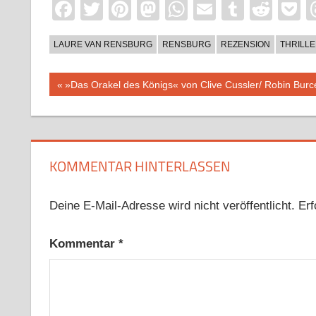
Facebook
Twitter
Pinterest
Mastodon
WhatsApp
Email
Tumblr
Redd
P
LAURE VAN RENSBURG
RENSBURG
REZENSION
THRILL
Beitragsnavigation
Vorheriger
»Das Orakel des Königs« von Clive Cussler/ Robin Burce
Beitrag:
KOMMENTAR HINTERLASSEN
Deine E-Mail-Adresse wird nicht veröffentlicht.
Erf
Kommentar
*