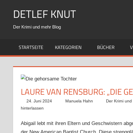
Zum
DETLEF KNUT
Inhalt
springen
Der Krimi und mehr Blog
STARTSEITE
KATEGORIEN
BÜCHER
V
LAURE VAN RENSBURG: „DIE 
24. Juni 2024
Manuela Hahn
Der Krimi und
hinterlassen
Abigail lebt mit ihren Eltern und Geschwistern abg
der New American Baptist Church. Diese strengglä