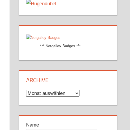
............*** Netgalley Badges ***............
ARCHIVE
Archive
Name