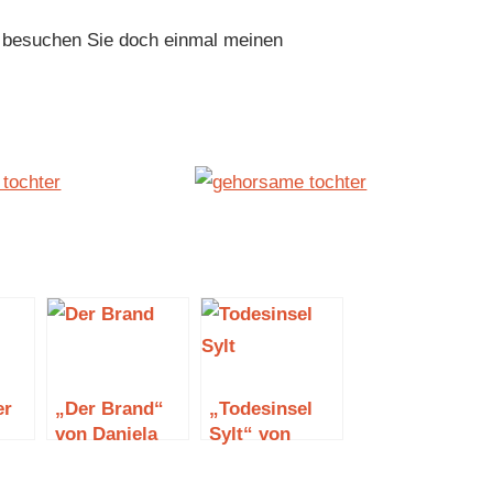
n besuchen Sie doch einmal meinen
er
„Der Brand“
„Todesinsel
von Daniela
Sylt“ von
Krien
Birger Brand