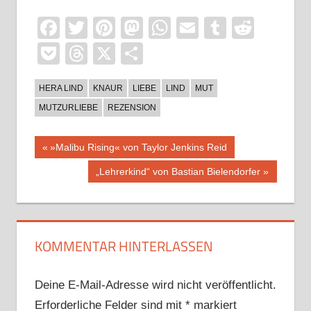
Facebook
Twitter
Pinterest
Mastodon
WhatsApp
Email
Tumblr
Reddi
Pocket
Threads
X
Teilen
HERA LIND
KNAUR
LIEBE
LIND
MUT
MUTZURLIEBE
REZENSION
Beitragsnavigation
Vorheriger
»Malibu Rising« von Taylor Jenkins Reid
Beitrag:
Nächster
„Lehrerkind“ von Bastian Bielendorfer
Beitrag:
KOMMENTAR HINTERLASSEN
Deine E-Mail-Adresse wird nicht veröffentlicht.
Erforderliche Felder sind mit
*
markiert