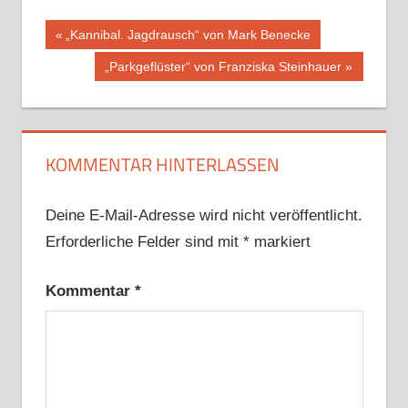
Beitragsnavigation
Vorheriger
„Kannibal. Jagdrausch“ von Mark Benecke
Beitrag:
Nächster
„Parkgeflüster“ von Franziska Steinhauer
Beitrag:
KOMMENTAR HINTERLASSEN
Deine E-Mail-Adresse wird nicht veröffentlicht.
Erforderliche Felder sind mit
*
markiert
Kommentar
*