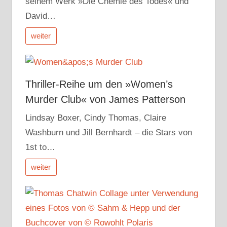
seinem Werk »Die Chemie des Todes« und
David…
weiter
Thriller-Reihe um den »Women’s
Murder Club« von James Patterson
Lindsay Boxer, Cindy Thomas, Claire
Washburn und Jill Bernhardt – die Stars von
1st to…
weiter