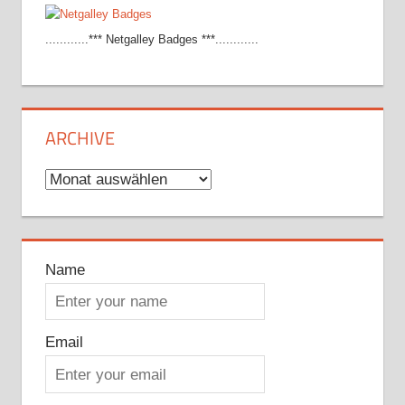
............*** Netgalley Badges ***............
ARCHIVE
Archive
Name
Email