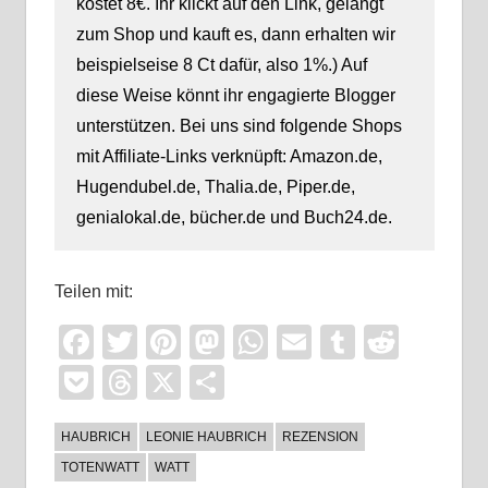
kostet 8€. Ihr klickt auf den Link, gelangt
zum Shop und kauft es, dann erhalten wir
beispielseise 8 Ct dafür, also 1%.) Auf
diese Weise könnt ihr engagierte Blogger
unterstützen. Bei uns sind folgende Shops
mit Affiliate-Links verknüpft: Amazon.de,
Hugendubel.de, Thalia.de, Piper.de,
genialokal.de, bücher.de und Buch24.de.
Teilen mit:
Facebook
Twitter
Pinterest
Mastodon
WhatsApp
Email
Tumblr
Reddi
Pocket
Threads
X
Teilen
HAUBRICH
LEONIE HAUBRICH
REZENSION
TOTENWATT
WATT