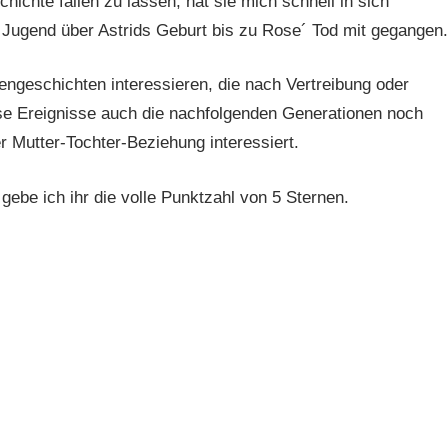
ichte fallen zu lassen, hat sie mich schnell in sich
 Jugend über Astrids Geburt bis zu Rose´ Tod mit gegangen.
iengeschichten interessieren, die nach Vertreibung oder
ese Ereignisse auch die nachfolgenden Generationen noch
er Mutter-Tochter-Beziehung interessiert.
gebe ich ihr die volle Punktzahl von 5 Sternen.