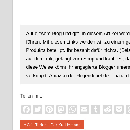
Auf diesem Blog und ggf. in diesem Artikel werd
führen. Mit diesen Links werden wir zu einem g
Produkts beteiligt. Ihr bezahlt dafür nichts. (Be
auf den Link, gelangt zum Shop und kauft es, dan
diese Weise könnt ihr engagierte Blogger unterst
verknüpft: Amazon.de, Hugendubel.de, Thalia.de
Teilen mit:
Facebook
Twitter
Pinterest
Mastodon
WhatsApp
Email
Tumblr
Redd
P
Beitragsnavigation
Vorheriger
C.J. Tudor – Der Kreidemann