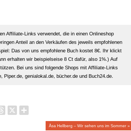
en Affiliate-Links verwendet, die in einen Onlineshop
eringen Anteil an den Verkäufen des jeweils empfohlenen
ispiel: Das von uns empfohlene Buch kostet 8€. Ihr klickt
n erhalten wir beispielseise 8 Ct dafür, also 1%.) Auf
ützen. Bei uns sind folgende Shops mit Affiliate-Links
, Piper.de, genialokal.de, bücher.de und Buch24.de.
it
ocket
Threads
X
Teilen
Nächster
Åsa Hellberg – Wir sehen uns im Sommer