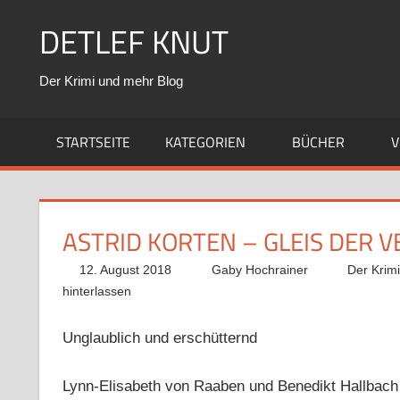
Zum
DETLEF KNUT
Inhalt
springen
Der Krimi und mehr Blog
STARTSEITE
KATEGORIEN
BÜCHER
V
ASTRID KORTEN – GLEIS DER 
12. August 2018
Gaby Hochrainer
Der Krim
hinterlassen
Unglaublich und erschütternd
Lynn-Elisabeth von Raaben und Benedikt Hallbach 