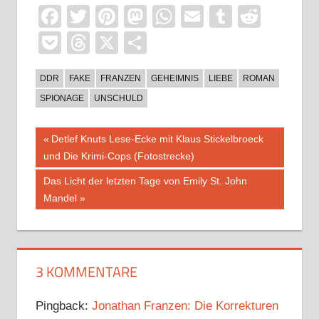
Facebook
Twitter
Pinterest
Mastodon
WhatsApp
Email
Tumblr
Reddi
Pocket
Threads
X
Teilen
DDR
FAKE
FRANZEN
GEHEIMNIS
LIEBE
ROMAN
SPIONAGE
UNSCHULD
Beitragsnavigation
Vorheriger
Detlef Knuts Lese-Ecke mit Klaus Stickelbroeck
Beitrag:
und Die Krimi-Cops (Fotostrecke)
Nächster
Das Licht der letzten Tage von Emily St. John
Beitrag:
Mandel
3 KOMMENTARE
Pingback:
Jonathan Franzen: Die Korrekturen