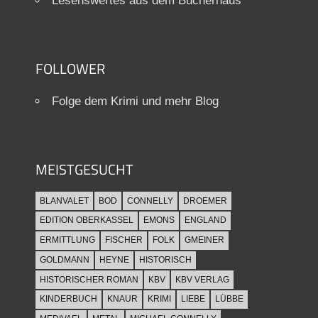
Lesenswertes aus dem Bücherhaus
FOLLOWER
Folge dem Krimi und mehr Blog
MEISTGESUCHT
BLANVALET
BOD
CONNELLY
DROEMER
EDITION OBERKASSEL
EMONS
ENGLAND
ERMITTLUNG
FISCHER
FOLK
GMEINER
GOLDMANN
HEYNE
HISTORISCH
HISTORISCHER ROMAN
KBV
KBV VERLAG
KINDERBUCH
KNAUR
KRIMI
LIEBE
LÜBBE