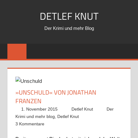
Zum
DETLEF KNUT
Inhalt
springen
Der Krimi und mehr Blog
»UNSCHULD« VON JONATHAN
FRANZEN
1. November 2015
Detlef Knut
Der
Krimi und mehr blog
,
Detlef Knut
3 Kommentare