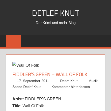
Zum
DETLEF KNUT
Inhalt
springen
Der Krimi und mehr Blog
FIDDLER’S GREEN – WALL OF FOLK
17. September 2011
Detlef Knut
Musik
Szene Detlef Knut
Kommentar hinterlassen
Artist:
FIDDLER’S GREEN
Title:
Wall Of Folk