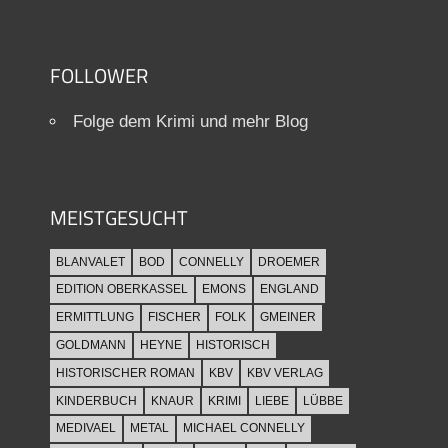
FOLLOWER
Folge dem Krimi und mehr Blog
MEISTGESUCHT
BLANVALET
BOD
CONNELLY
DROEMER
EDITION OBERKASSEL
EMONS
ENGLAND
ERMITTLUNG
FISCHER
FOLK
GMEINER
GOLDMANN
HEYNE
HISTORISCH
HISTORISCHER ROMAN
KBV
KBV VERLAG
KINDERBUCH
KNAUR
KRIMI
LIEBE
LÜBBE
MEDIVAEL
METAL
MICHAEL CONNELLY