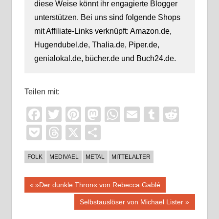
diese Weise könnt ihr engagierte Blogger
unterstützen. Bei uns sind folgende Shops
mit Affiliate-Links verknüpft: Amazon.de,
Hugendubel.de, Thalia.de, Piper.de,
genialokal.de, bücher.de und Buch24.de.
Teilen mit:
Facebook
Twitter
Pinterest
Mastodon
WhatsApp
Email
Tumblr
Reddi
Pocket
Threads
X
Teilen
FOLK
MEDIVAEL
METAL
MITTELALTER
Beitragsnavigation
Vorheriger
»Der dunkle Thron« von Rebecca Gablé
Beitrag:
Nächster
Selbstauslöser von Michael Lister
Beitrag: