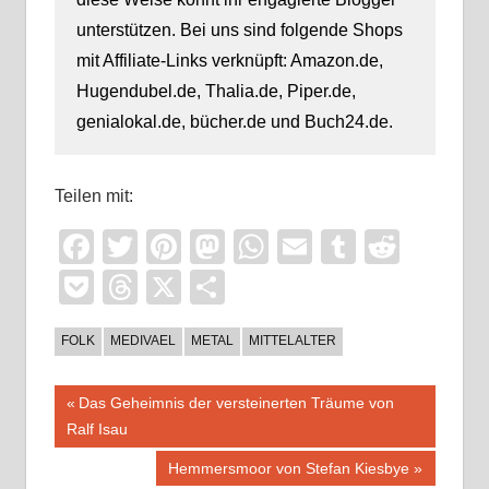
unterstützen. Bei uns sind folgende Shops
mit Affiliate-Links verknüpft: Amazon.de,
Hugendubel.de, Thalia.de, Piper.de,
genialokal.de, bücher.de und Buch24.de.
Teilen mit:
Facebook
Twitter
Pinterest
Mastodon
WhatsApp
Email
Tumblr
Reddi
Pocket
Threads
X
Teilen
FOLK
MEDIVAEL
METAL
MITTELALTER
Beitragsnavigation
Vorheriger
Das Geheimnis der versteinerten Träume von
Beitrag:
Ralf Isau
Nächster
Hemmersmoor von Stefan Kiesbye