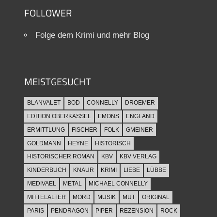
FOLLOWER
Folge dem Krimi und mehr Blog
MEISTGESUCHT
BLANVALET
BOD
CONNELLY
DROEMER
EDITION OBERKASSEL
EMONS
ENGLAND
ERMITTLUNG
FISCHER
FOLK
GMEINER
GOLDMANN
HEYNE
HISTORISCH
HISTORISCHER ROMAN
KBV
KBV VERLAG
KINDERBUCH
KNAUR
KRIMI
LIEBE
LÜBBE
MEDIVAEL
METAL
MICHAEL CONNELLY
MITTELALTER
MORD
MUSIK
MUT
ORIGINAL
PARIS
PENDRAGON
PIPER
REZENSION
ROCK