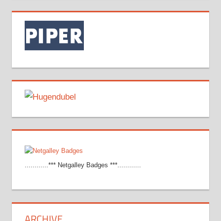
............*** Netgalley Badges ***............
ARCHIVE