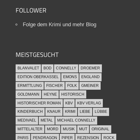
FOLLOWER
Folge dem Krimi und mehr Blog
MEISTGESUCHT
BLANVALET
BOD
CONNELLY
DROEMER
EDITION OBERKASSEL
EMONS
ENGLAND
ERMITTLUNG
FISCHER
FOLK
GMEINER
GOLDMANN
HEYNE
HISTORISCH
HISTORISCHER ROMAN
KBV
KBV VERLAG
KINDERBUCH
KNAUR
KRIMI
LIEBE
LÜBBE
MEDIVAEL
METAL
MICHAEL CONNELLY
MITTELALTER
MORD
MUSIK
MUT
ORIGINAL
PARIS
PENDRAGON
PIPER
REZENSION
ROCK