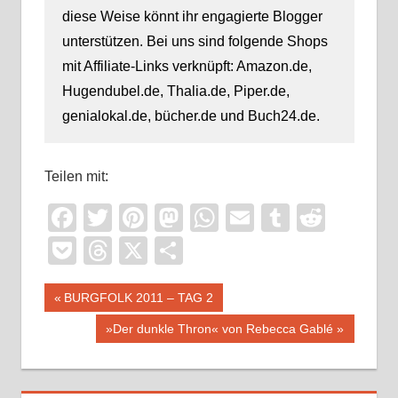
diese Weise könnt ihr engagierte Blogger
unterstützen. Bei uns sind folgende Shops
mit Affiliate-Links verknüpft: Amazon.de,
Hugendubel.de, Thalia.de, Piper.de,
genialokal.de, bücher.de und Buch24.de.
Teilen mit:
Facebook
Twitter
Pinterest
Mastodon
WhatsApp
Email
Tumblr
Reddi
Pocket
Threads
X
Teilen
Beitragsnavigation
Vorheriger
BURGFOLK 2011 – TAG 2
Beitrag:
Nächster
»Der dunkle Thron« von Rebecca Gablé
Beitrag: